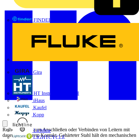
FINDER
FLUKE
Gira
HT Instruments GmbH
iHaus
Kaufel
Kopp
Reihenklemme zum Anschließen oder Verbinden von Leitern mit
Lichtline
dauerhaft sicherem Kontakt. Gehärteter Stahl hält den mechanischen
LIGHTCYCLE