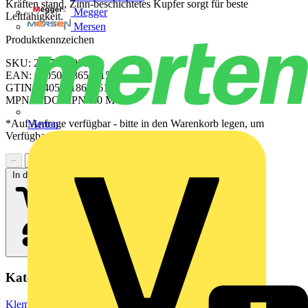
Kräften stand, Zinn-beschichtetes Kupfer sorgt für beste
Megger
Leitfähigkeit.
Mersen
Produktkennzeichen
SKU: 2637350000
EAN: 04050118654615
GTIN: 04050118654615
MPN: HDC MPN 6.0 M
*Auf Anfrage verfügbar - bitte in den Warenkorb legen, um
Merten
Verfügbarkeit zu prüfen
−
+
In den Warenkorb
Kategorien
Klemmen, Steckverbinder & Verbindungselemente