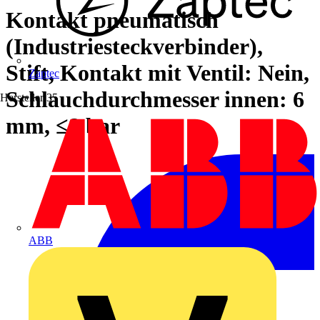
Kontakt pneumatisch
(Industriesteckverbinder),
Stift, Kontakt mit Ventil: Nein,
Zaptec
Schlauchdurchmesser innen: 6
Hersteller
35
mm, ≤8 bar
ABB