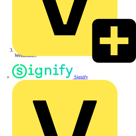
Weidmüller
Signify