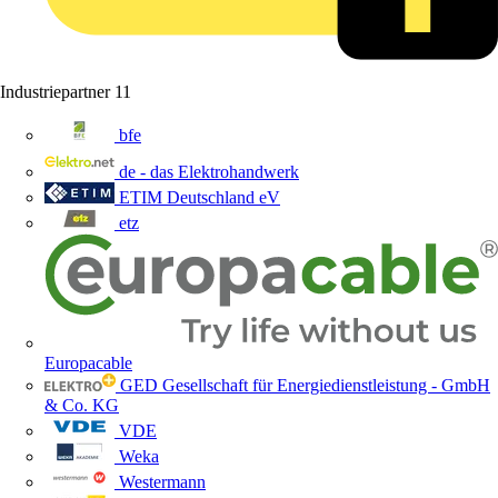
Industriepartner
11
bfe
de - das Elektrohandwerk
ETIM Deutschland eV
etz
Europacable
GED Gesellschaft für Energiedienstleistung - GmbH
& Co. KG
VDE
Weka
Westermann