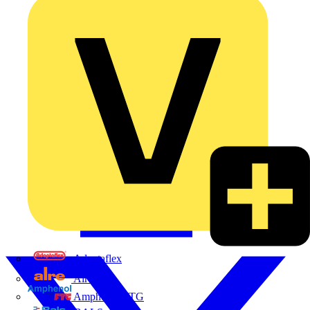
Adaptaflex
Alre
Amphenol FTG