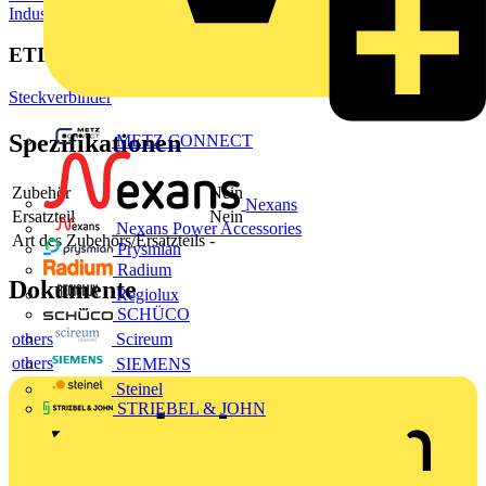
Industriesteckverbinder
ETIM Group
Steckverbinder
Spezifikationen
METZ CONNECT
Zubehör
Nein
Nexans
Ersatzteil
Nein
Nexans Power Accessories
Art des Zubehörs/Ersatzteils
-
Prysmian
Radium
Dokumente
Regiolux
SCHÜCO
others
Scireum
others
SIEMENS
Steinel
STRIEBEL & JOHN