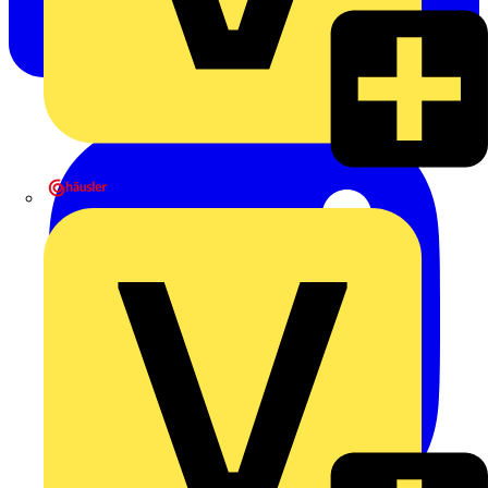
Heinrich Häusler GmbH