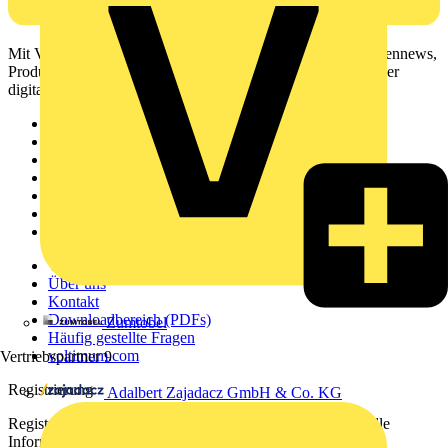
Mit Voltimum erhalten Elektrofachkräfte Zugang zu Branchennews,
Produktinformationen, Schulungen und Tools – alles auf einer
digitalen Plattform und Community.
Sitemap
Startseite
News
Akademie
Produktsuche
Partner
Voltimum+
Weitere Links
Über uns
Kontakt
Downloadbereich (PDFs)
Zumtobel
Häufig gestellte Fragen
voltimum.com
Vertriebspartner
9
Registrierung
Adalbert Zajadacz GmbH & Co. KG
Registrieren Sie sich kostenlos und erhalten Sie stets aktuelle
Informationen aus der Elektroindustrie.