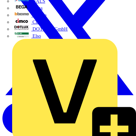
BALS
Bega
Bticino
Cimco
DOTLUX GmbH
Elso