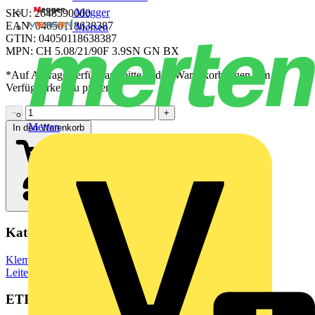
Megger
SKU: 2648590000
EAN: 04050118638387
Mersen
GTIN: 04050118638387
MPN: CH 5.08/21/90F 3.9SN GN BX
*Auf Anfrage verfügbar - bitte in den Warenkorb legen, um
Verfügbarkeit zu prüfen
−
+
Merten
In den Warenkorb
Kategorien
Klemmen, Steckverbinder & Verbindungselemente
Leiterplattensteckverbinder
ETIM Group