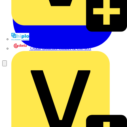
Hillmann & Ploog GmbH & Co. KG
Oskar Böttcher GmbH & Co. KG