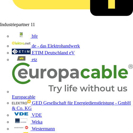
Industriepartner
11
bfe
de - das Elektrohandwerk
ETIM Deutschland eV
etz
Europacable
GED Gesellschaft für Energiedienstleistung - GmbH
& Co. KG
VDE
Weka
Westermann