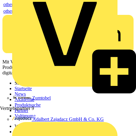
others
others
Mit Voltimum erhalten Elektrofachkräfte Zugang zu Branchennews,
Produktinformationen, Schulungen und Tools – alles auf einer
digitalen Plattform und Community.
Sitemap
Startseite
News
Zumtobel
Akademie
Produktsuche
Vertriebspartner
9
Partner
Voltimum+
Adalbert Zajadacz GmbH & Co. KG
Weitere Links
Über uns