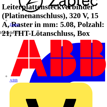
Leiterplattensteckverbinder
(Platinenanschluss), 320 V, 15
A, Raster in mm: 5.08, Polzahl:
Zaptec
21, THT-Lötanschluss, Box
Hersteller
35
ABB