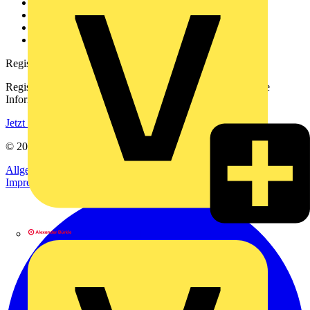
Kontakt
Downloadbereich (PDFs)
Häufig gestellte Fragen
voltimum.com
Registrierung
Registrieren Sie sich kostenlos und erhalten Sie stets aktuelle
Informationen aus der Elektroindustrie.
Jetzt registrieren
© 2002-
2026
Voltimum
Allgemeine Geschäftsbedingungen
Datenschutzerklärung
Impressum
Alexander Bürkle GmbH & Co. KG