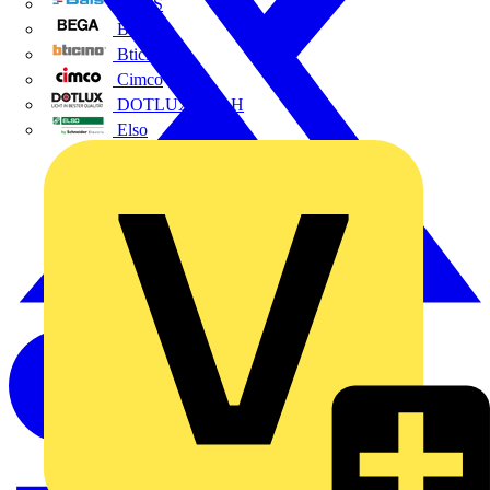
BALS
Bega
Bticino
Cimco
DOTLUX GmbH
Elso