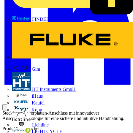
FINDER
FLUKE
Gira
HT Instruments GmbH
iHaus
Kaufel
Kopp
Steckbarer Leiterplatten-Anschluss mit innovatiever
Anschlusstechnologie für eine sichere und intuitive Handhabung.
Lichtline
Produktkennzeichen
LIGHTCYCLE