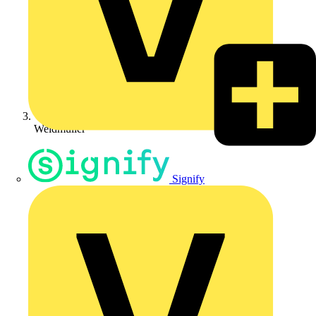
Weidmüller
Signify