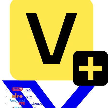
Adaptaflex
Alre
Amphenol FTG