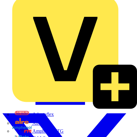
Adaptaflex
Alre
Amphenol FTG