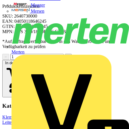
Megger
Produktkennzeichen
Mersen
SKU: 2640730000
EAN: 04050118646245
GTIN: 04050118646245
MPN: CPS 3.50/18/90F SN GN BX
*Auf Anfrage verfügbar - bitte in den Warenkorb legen, um
Verfügbarkeit zu prüfen
Merten
−
+
In den Warenkorb
Kategorien
Klemmen, Steckverbinder & Verbindungselemente
Leiterplattensteckverbinder