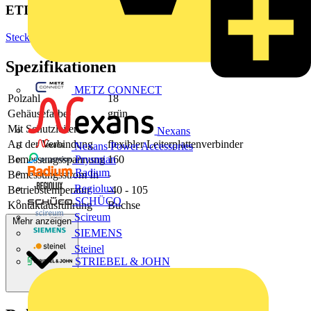
ETIM Group
Steckverbinder
Spezifikationen
METZ CONNECT
Polzahl
18
Gehäusefarbe
grün
Mit Schutzleiter
-
Nexans
Art der Verbindung
flexibler Leiterplattenverbinder
Nexans Power Accessories
Bemessungsspannung
160
Prysmian
Radium
Bemessungsstrom In
-
Regiolux
Betriebstemperatur
-40 - 105
SCHÜCO
Kontaktausführung
Buchse
Scireum
Mehr anzeigen
SIEMENS
Steinel
STRIEBEL & JOHN