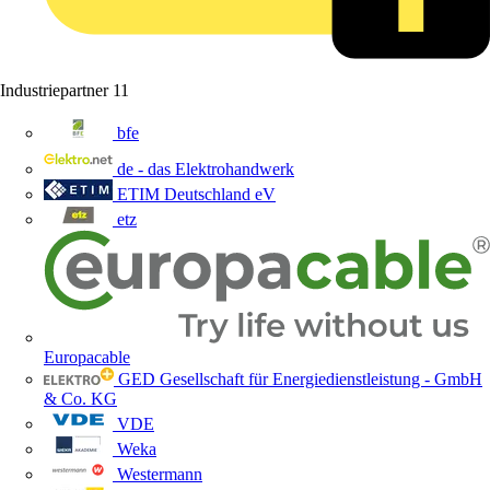
Industriepartner
11
bfe
de - das Elektrohandwerk
ETIM Deutschland eV
etz
Europacable
GED Gesellschaft für Energiedienstleistung - GmbH
& Co. KG
VDE
Weka
Westermann