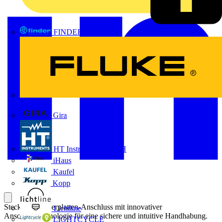
FINDER
FLUKE
Gira
HT Instruments GmbH
iHaus
Kaufel
Kopp
Steckbarer Leiterplatten-Anschluss mit innovativer
Lichtline
Anschlusstechnologie für eine sichere und intuitive Handhabung.
LIGHTCYCLE