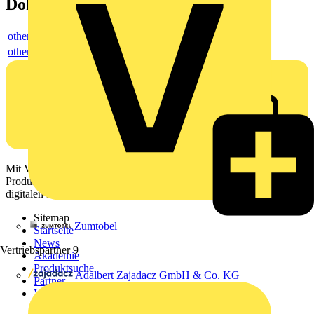
Dokumente
others
others
Mit Voltimum erhalten Elektrofachkräfte Zugang zu Branchennews,
Produktinformationen, Schulungen und Tools – alles auf einer
digitalen Plattform und Community.
Sitemap
Zumtobel
Startseite
News
Vertriebspartner
9
Akademie
Produktsuche
Adalbert Zajadacz GmbH & Co. KG
Partner
Voltimum+