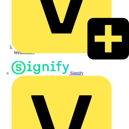
Weidmüller
Signify