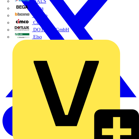
BALS
Bega
Bticino
Cimco
DOTLUX GmbH
Elso