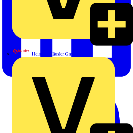
Heinrich Häusler GmbH