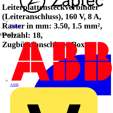
Leiterplattensteckverbinder
(Leiteranschluss), 160 V, 8 A,
Raster in mm: 3.50, 1.5 mm²,
Zaptec
Polzahl: 18,
Hersteller
35
Zugbügelanschluss, Box
ABB