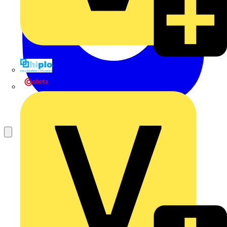
Hillmann & Ploog GmbH & Co. KG
Oskar Böttcher GmbH & Co. KG