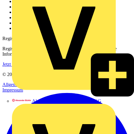
Weitere Links
Über uns
Kontakt
Downloadbereich (PDFs)
Häufig gestellte Fragen
voltimum.com
Registrierung
Registrieren Sie sich kostenlos und erhalten Sie stets aktuelle
Informationen aus der Elektroindustrie.
Jetzt registrieren
© 2002-
2026
Voltimum
Allgemeine Geschäftsbedingungen
Datenschutzerklärung
Impressum
Alexander Bürkle GmbH & Co. KG