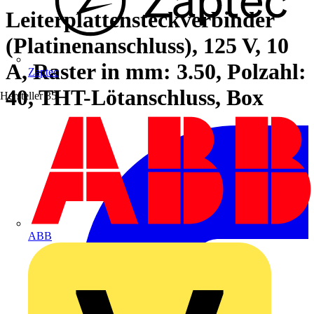
Leiterplattensteckverbinder
(Platinenanschluss), 125 V, 10
A, Raster in mm: 3.50, Polzahl:
Zaptec
40, THT-Lötanschluss, Box
Hersteller
35
ABB