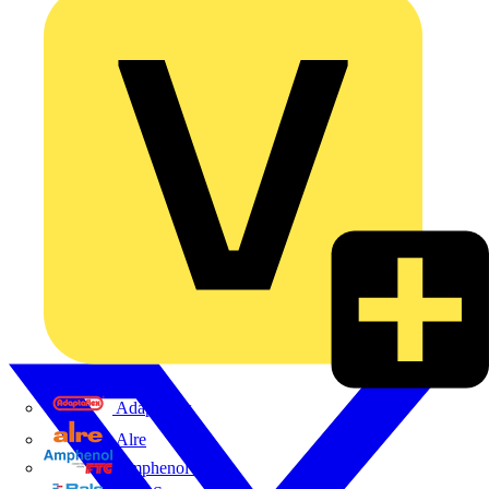
Adaptaflex
Alre
Amphenol FTG