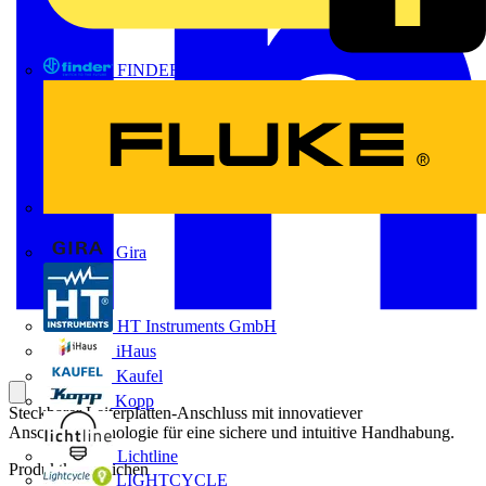
FINDER
FLUKE
Gira
HT Instruments GmbH
iHaus
Kaufel
Kopp
Steckbarer Leiterplatten-Anschluss mit innovatiever
Anschlusstechnologie für eine sichere und intuitive Handhabung.
Lichtline
Produktkennzeichen
LIGHTCYCLE