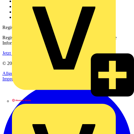
Kontakt
Downloadbereich (PDFs)
Häufig gestellte Fragen
voltimum.com
Registrierung
Registrieren Sie sich kostenlos und erhalten Sie stets aktuelle
Informationen aus der Elektroindustrie.
Jetzt registrieren
© 2002-
2026
Voltimum
Allgemeine Geschäftsbedingungen
Datenschutzerklärung
Impressum
Alexander Bürkle GmbH & Co. KG