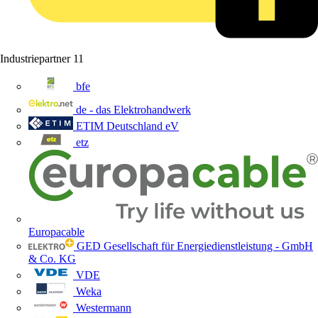
Industriepartner
11
bfe
de - das Elektrohandwerk
ETIM Deutschland eV
etz
Europacable
GED Gesellschaft für Energiedienstleistung - GmbH
& Co. KG
VDE
Weka
Westermann