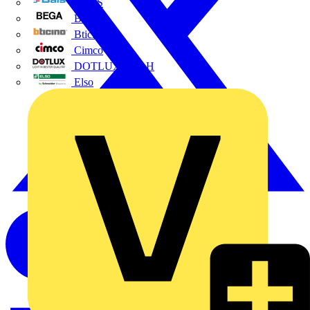
BALS
Bega
Bticino
Cimco
DOTLUX GmbH
Elso