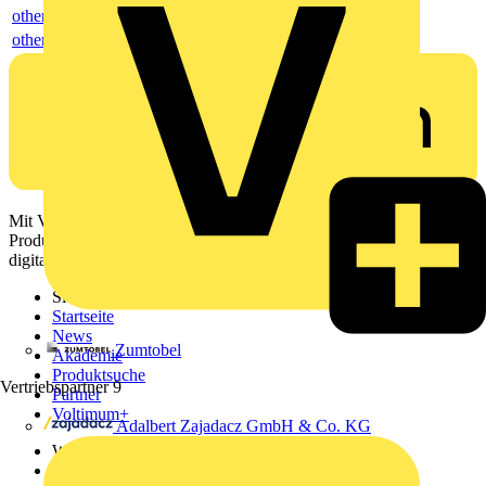
others
others
Mit Voltimum erhalten Elektrofachkräfte Zugang zu Branchennews,
Produktinformationen, Schulungen und Tools – alles auf einer
digitalen Plattform und Community.
Sitemap
Startseite
News
Zumtobel
Akademie
Produktsuche
Vertriebspartner
9
Partner
Voltimum+
Adalbert Zajadacz GmbH & Co. KG
Weitere Links
Über uns