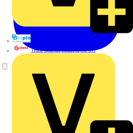
Hillmann & Ploog GmbH & Co. KG
Oskar Böttcher GmbH & Co. KG