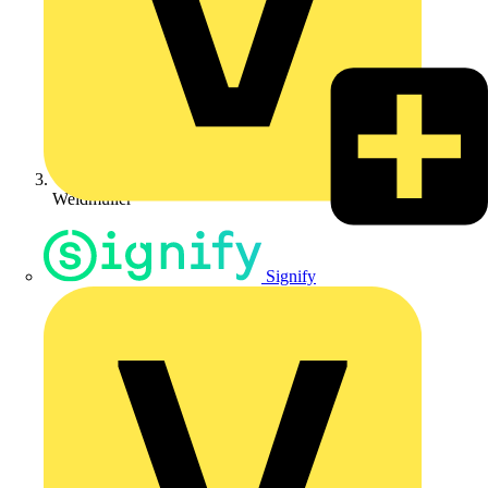
Weidmüller
Signify