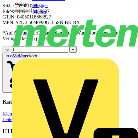
Megger
SKU: 2559810000
EAN: 04050118668827
Mersen
GTIN: 04050118668827
MPN: S2L 3.50/40/90G 3.5SN BK BX
*Auf Anfrage verfügbar - bitte in den Warenkorb legen, um
Verfügbarkeit zu prüfen
−
+
Merten
In den Warenkorb
Kategorien
Klemmen, Steckverbinder & Verbindungselemente
Leiterplattensteckverbinder
ETIM Group