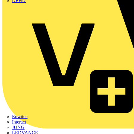
DEHN
Enwitec
Interact
JUNG
LEDVANCE