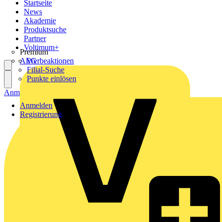
Startseite
News
Akademie
Produktsuche
Partner
Voltimum+
Premium
AEG
Werbeaktionen
Filial-Suche
Punkte einlösen
Anmelden
Registrierung
Anmelden
Registrierung