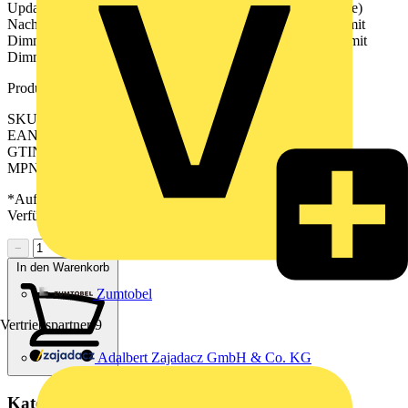
Updates und Terminen finden sie unter jung.group/junghome)
Nachtlichtfunktion mit Zeitraum für Helligkeitsabsenkung, mit
Dimmeinsatz Hotelfunktion (Orientierungslicht statt AUS), mit
Dimmeinsatz
Produktkennzeichen
SKU: BTME17102PC
EAN: 4011377207219
GTIN: 4011377207219
MPN: BT ME 17102 P C
*Auf Anfrage verfügbar - bitte in den Warenkorb legen, um
Verfügbarkeit zu prüfen
−
+
In den Warenkorb
Zumtobel
Vertriebspartner
9
Adalbert Zajadacz GmbH & Co. KG
Kategorien