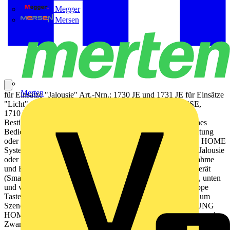
Megger
Mersen
Merten
für Einsätze "Jalousie" Art.-Nrn.: 1730 JE und 1731 JE für Einsätze
"Licht" Art.-Nrn.: 1701 SE, 1701 PSE, 1702 SE, 1704 ESE,
1710 DE, 1711 DE, 1712 DE, 1713 DSTE, 1723 NE
Bestimmungsgemäßer Gebrauch Manuelles und automatisches
Bedienen von z. B. Jalousien, Rollladen, Markisen, Beleuchtung
oder Lüftern Drahtlose Verknüpfung mit Geräten des JUNG HOME
Systems Betrieb mit Systemeinsatz zum Schalten, Dimmen, Jalousie
oder Nebenstelle 3-Draht Produkteigenschaften Inbetriebnahme
und Bedienung über JUNG HOME App mit mobilem Endgerät
(Smartphone oder Tablet) über Bluetooth® Bedienung oben, unten
und vollflächig mit bis zu 2 verknüpften Funktionen pro Wippe
Tasten nutzen zur Steuerung von Bereichen (Gruppen) oder um
Szenen aufzurufen Tasten nutzen, um drahtlos verknüpfte JUNG
HOME Geräte zu bedienen Tasten nutzen, um Sperrfunktion und
Zwangsführung auszulösen Mehrfarbige Statusanzeige mit