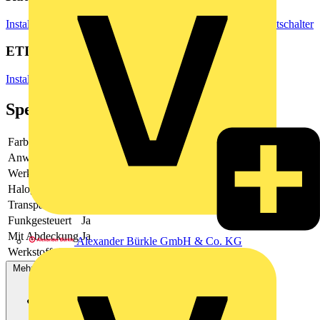
Installationsmaterial & Zubehör
Steckdosen & Schalter
Lichtschalter
ETIM Group
Installationsschalterprogramme/Steckvorrichtungen
Spezifikationen
Farbe
Messing
Anwendung
steuern elektrischer Verbraucher
Werkstoff
Metall
Halogenfrei
Ja
Transparent
Nein
Funkgesteuert
Ja
Mit Abdeckung
Ja
Alexander Bürkle GmbH & Co. KG
Werkstoffgüte
-
Mehr anzeigen