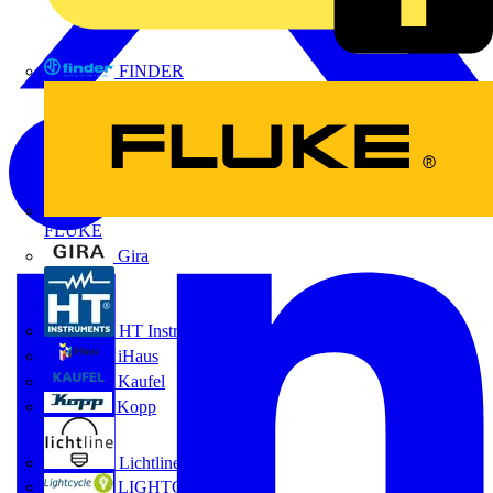
FINDER
FLUKE
Gira
HT Instruments GmbH
iHaus
Kaufel
Kopp
Lichtline
LIGHTCYCLE