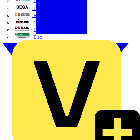
BALS
Bega
Bticino
Cimco
DOTLUX GmbH
Elso