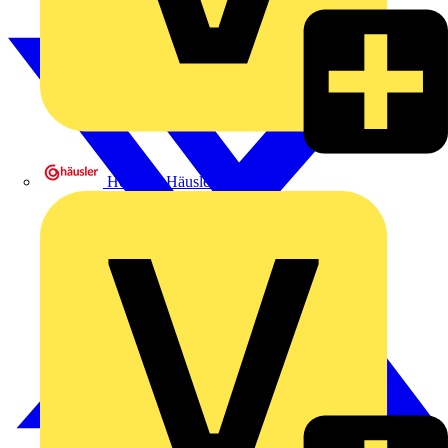
Heinrich Häusler GmbH