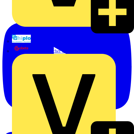
Hillmann & Ploog GmbH & Co. KG
Oskar Böttcher GmbH & Co. KG