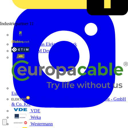
Industriepartner
11
bfe
de - das Elektrohandwerk
ETIM Deutschland eV
etz
Europacable
GED Gesellschaft für Energiedienstleistung - GmbH
& Co. KG
VDE
Weka
Westermann