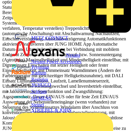
optionalem Nachtmodus Rückmeldung des Lastzustands über
Status-LED Sperren der lokalen Bedienung Einbindung der Last in
Bereiche (Gruppen), Zentralfunktionen und Szenen Bis zu 16
Zeitprogramme steuern die Funktionen des jeweiligen
Systemeinsatzes (Einschalten, Ausschalten, Dimmen, Jalousie
verfahren, Temperatur verstellen) Treppenlichtfunktion
(automatische Abschaltung) mit Abschaltwarnung Nachlaufzeit,
METZ CONNECT
Einschaltverzögerung, Ausschaltverzögerung Automatikfunktionen
aktivieren/deaktivieren über JUNG HOME App Automatische
Datum- und Uhrzeitaktualisierung bei Verbindung mit mobilem
Endgerät Zeitprogramme mit Sonnenauf- bzw. Sonnenuntergang
Nexans
(Astrotimer) Maximalhelligkeit und Mindesthelligkeit einstellbar, mit
Nexans Power Accessories
Dimmeinsatz Einschalten mit letzter Helligkeit oder fester
Prysmian
Einschalthelligkeit, mit Dimmeinsatz Warmdimmen (Ändern der
Radium
Farbtemperatur mit gleichzeitiger Helligkeitszunahme), mit DALI
Regiolux
Einsatz Lüftungsposition, Laufzeit, Lamellenumsteuerzeit,
SCHÜCO
Umsteuerzeit bei Richtungswechsel und Inversbetrieb einstellbar,
mit Jalousieeinsatz Sperrfunktion und Zwangsführung:
Scireum
Aussperrschutz, Dauer-EIN/AUS oder für feste Zeit EIN/AUS
SIEMENS
Auswertung der Nebenstelleneingänge (wenn vorhanden) zur
Steinel
Steuerung des Systemeinsatzes Windalarm über Anschluss von
STRIEBEL & JOHN
konventionellen Wettersensoren an Nebenstelleneingang, mit
Jalousieeinsatz Bluetooth® Mesh für voll verschlüsselte drahtlose
Kommunikation und Repeaterfunktion Updatefähig über
JUNG HOME App Zukünftig per Update verfügbar: (Hinweise zu