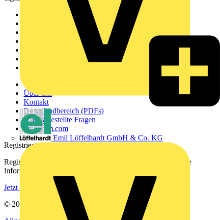
Sitemap
Startseite
News
Akademie
Produktsuche
Partner
Voltimum+
Weitere Links
Über uns
Kontakt
Downloadbereich (PDFs)
Häufig gestellte Fragen
voltimum.com
Emil Löffelhardt GmbH & Co. KG
Registrierung
Registrieren Sie sich kostenlos und erhalten Sie stets aktuelle
Informationen aus der Elektroindustrie.
Jetzt registrieren
© 2002-
2026
Voltimum