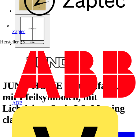
Zaptec
Hersteller
35
JUNG HOME Taster 2fach,
mit Pfeilsymbolen, mit
ABB
Lichtleiter, Serie LS, Messing
classic