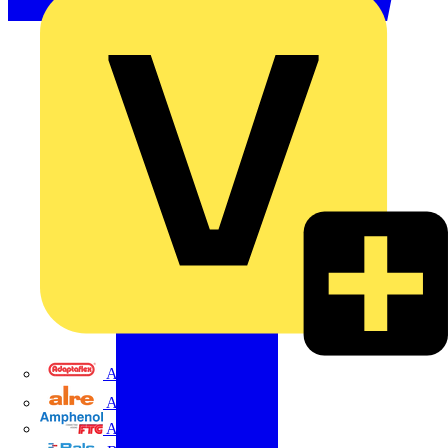
Adaptaflex
Alre
Amphenol FTG