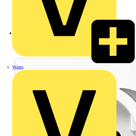
Zurück zu Produkte
Wago