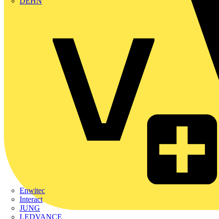
DEHN
Enwitec
Interact
JUNG
LEDVANCE