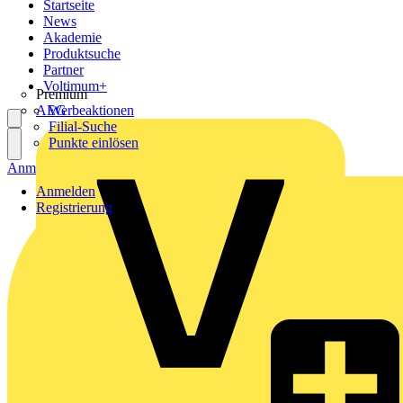
Startseite
News
Akademie
Produktsuche
Partner
Voltimum+
Premium
AEG
Werbeaktionen
Filial-Suche
Punkte einlösen
Anmelden
Registrierung
Anmelden
Registrierung