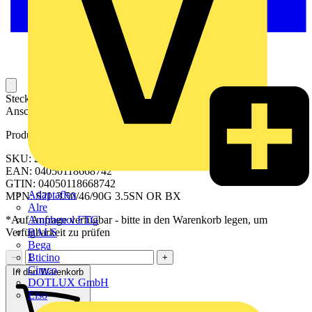
Steckbarer Leiterplatten-Anschluss mit innovatiever
Anschlusstechnologie für eine sichere und intuitive Handhabung.
Produktkennzeichen
SKU: 2559850000
EAN: 04050118668742
GTIN: 04050118668742
Adaptaflex
MPN: S2L 3.50/46/90G 3.5SN OR BX
Alre
Amphenol FTG
*Auf Anfrage verfügbar - bitte in den Warenkorb legen, um
BALS
Verfügbarkeit zu prüfen
Bega
Bticino
−
+
Cimco
In den Warenkorb
DOTLUX GmbH
Elso