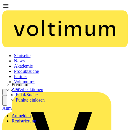
Startseite
News
Akademie
Produktsuche
Partner
Voltimum+
Premium
AEG
Werbeaktionen
Filial-Suche
Punkte einlösen
Anmelden
Registrierung
Anmelden
Registrierung