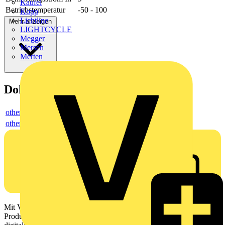
Kaufel
Betriebstemperatur
-50 - 100
Kopp
Lichtline
Mehr anzeigen
LIGHTCYCLE
Megger
Mersen
Merten
Dokumente
others
others
Mit Voltimum erhalten Elektrofachkräfte Zugang zu Branchennews,
Produktinformationen, Schulungen und Tools – alles auf einer