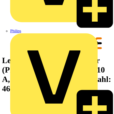
Philips
Leiterplattensteckverbinder
(Platinenanschluss), 125 V, 10
A, Raster in mm: 3.50, Polzahl:
46, THT-Lötanschluss, Box