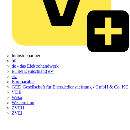
Industriepartner
bfe
de - das Elektrohandwerk
ETIM Deutschland eV
etz
Europacable
GED Gesellschaft für Energiedienstleistung - GmbH & Co. KG
VDE
Weka
Westermann
ZVEH
ZVEI