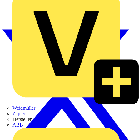
Weidmüller
Zaptec
Hersteller
ABB