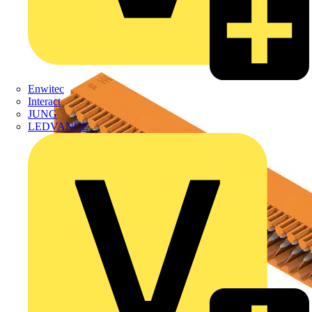
Enwitec
Interact
JUNG
LEDVANCE