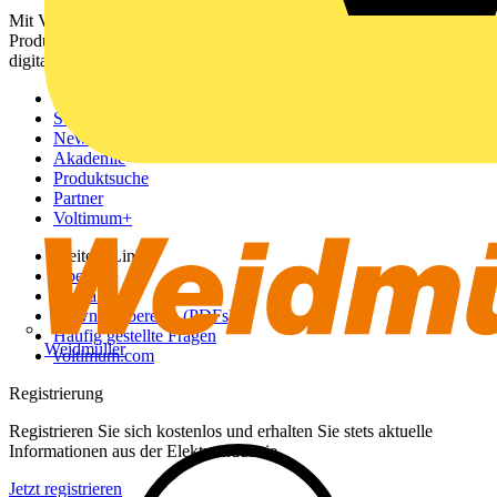
Mit Voltimum erhalten Elektrofachkräfte Zugang zu Branchennews,
Produktinformationen, Schulungen und Tools – alles auf einer
digitalen Plattform und Community.
Sitemap
Startseite
News
Akademie
Produktsuche
Partner
Voltimum+
Weitere Links
Über uns
Kontakt
Downloadbereich (PDFs)
Häufig gestellte Fragen
Weidmüller
voltimum.com
Registrierung
Registrieren Sie sich kostenlos und erhalten Sie stets aktuelle
Informationen aus der Elektroindustrie.
Jetzt registrieren