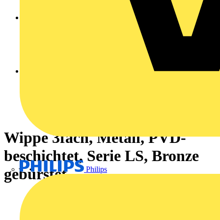
Wippe 3fach, Metall, PVD-
beschichtet, Serie LS, Bronze
Philips
gebürstet