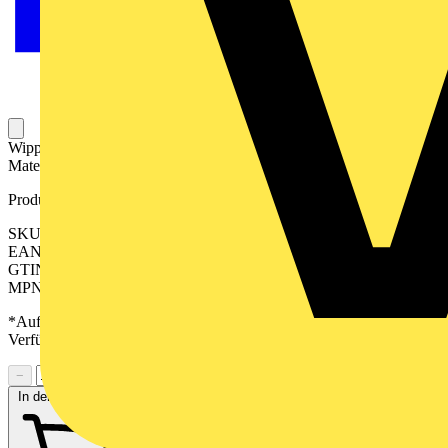
Wippe, Bronze gebürstet für Schalter 3fach Art.-Nr.: 5306 EU
Material: Metall, PVD-beschichtet Maße (B x H): 70 x 70 mm
Produktkennzeichen
SKU: BRG993
EAN: 4011377373754
GTIN: 4011377373754
MPN: BRG 993
*Auf Anfrage verfügbar - bitte in den Warenkorb legen, um
Verfügbarkeit zu prüfen
−
+
In den Warenkorb