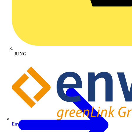
JUNG
Enwitec