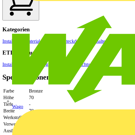
Kategorien
Installationsmaterial & Zubehör
Steckdosen & Schalter
Lichtschalter
ETIM Group
Installationsschalterprogramme/Steckvorrichtungen
Spezifikationen
Farbe
Bronze
Höhe
70
Tiefe
-
Wago
Breite
70
Werkstoff
-
Verwendung
Schalter/Taster
Ausführung
dreiteilige Wippe