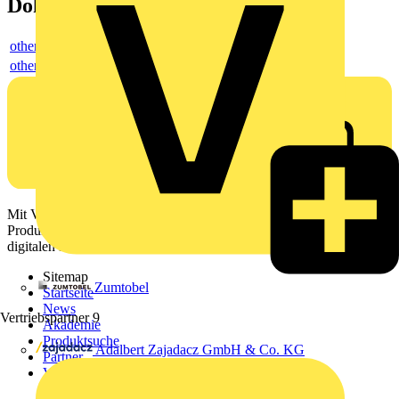
Dokumente
others
others
Mit Voltimum erhalten Elektrofachkräfte Zugang zu Branchennews,
Produktinformationen, Schulungen und Tools – alles auf einer
digitalen Plattform und Community.
Sitemap
Zumtobel
Startseite
News
Vertriebspartner
9
Akademie
Produktsuche
Adalbert Zajadacz GmbH & Co. KG
Partner
Voltimum+