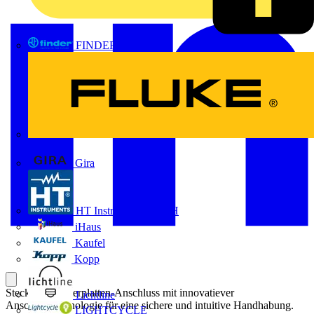
FINDER
FLUKE
Gira
HT Instruments GmbH
iHaus
Kaufel
Kopp
Steckbarer Leiterplatten-Anschluss mit innovatiever
Lichtline
Anschlusstechnologie für eine sichere und intuitive Handhabung.
LIGHTCYCLE