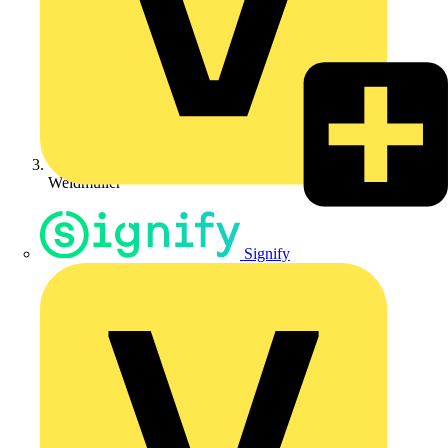
Weidmüller
Signify