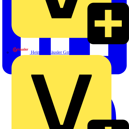
Heinrich Häusler GmbH