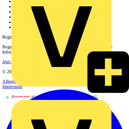
Weitere Links
Über uns
Kontakt
Downloadbereich (PDFs)
Häufig gestellte Fragen
voltimum.com
Registrierung
Registrieren Sie sich kostenlos und erhalten Sie stets aktuelle
Informationen aus der Elektroindustrie.
Jetzt registrieren
© 2002-
2026
Voltimum
Allgemeine Geschäftsbedingungen
Datenschutzerklärung
Impressum
Alexander Bürkle GmbH & Co. KG