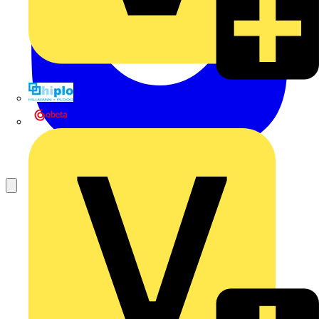
Hillmann & Ploog GmbH & Co. KG
Oskar Böttcher GmbH & Co. KG