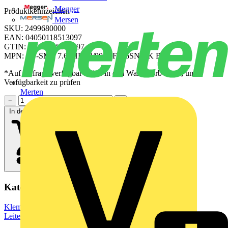
Megger
Produktkennzeichen
Mersen
SKU: 2499680000
EAN: 04050118513097
GTIN: 04050118513097
MPN: SV-SMT 7.62HP/02/90LSF 2.6SN BK BX
*Auf Anfrage verfügbar - bitte in den Warenkorb legen, um
Verfügbarkeit zu prüfen
Merten
−
+
In den Warenkorb
Kategorien
Klemmen, Steckverbinder & Verbindungselemente
Leiterplattensteckverbinder