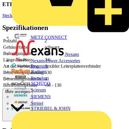
ETIM Group
Steckverbinder
Spezifikationen
METZ CONNECT
Polzahl
2
Gehäusefarbe
schwarz
Befestigungsart
löten
Nexans
Länge des Pins
2.6
Nexans Power Accessories
Art der Verbindung
flexibler Leiterplattenverbinder
Prysmian
Radium
Bemessungsspannung
630
Regiolux
Bemessungsstrom In
41
SCHÜCO
Betriebstemperatur
-50 - 130
Scireum
Mehr anzeigen
SIEMENS
Steinel
STRIEBEL & JOHN