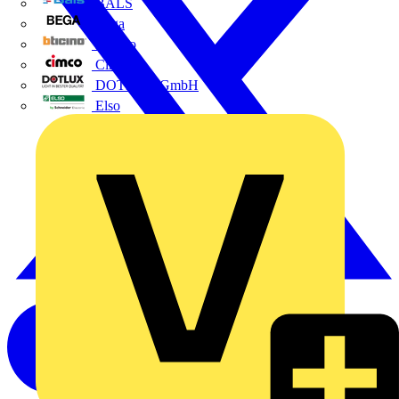
BALS
Bega
Bticino
Cimco
DOTLUX GmbH
Elso