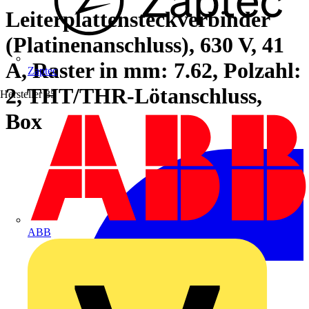
Leiterplattensteckverbinder
(Platinenanschluss), 630 V, 41
A, Raster in mm: 7.62, Polzahl:
Zaptec
2, THT/THR-Lötanschluss,
Hersteller
35
Box
ABB