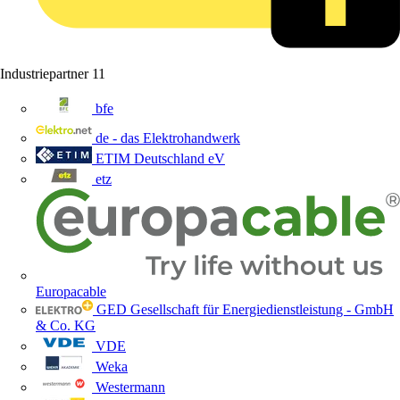
Industriepartner
11
bfe
de - das Elektrohandwerk
ETIM Deutschland eV
etz
Europacable
GED Gesellschaft für Energiedienstleistung - GmbH
& Co. KG
VDE
Weka
Westermann