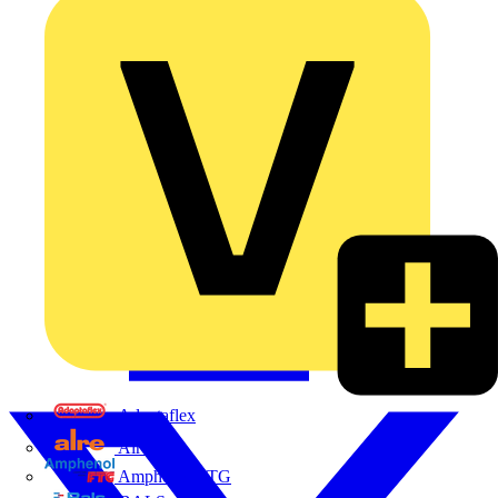
Adaptaflex
Alre
Amphenol FTG