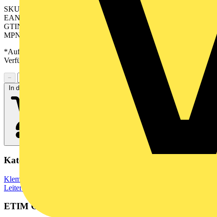
SKU: 2646890000
EAN: 04050118640083
GTIN: 04050118640083
MPN: CHDV 5.00/36/90G 3.5SN GN BX
*Auf Anfrage verfügbar - bitte in den Warenkorb legen, um
Verfügbarkeit zu prüfen
−
+
In den Warenkorb
Kategorien
Klemmen, Steckverbinder & Verbindungselemente
Leiterplattensteckverbinder
ETIM Group