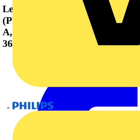
Leiterplattensteckverbinder
(Platinenanschluss), 320 V, 10
A, Raster in mm: 5.00, Polzahl:
36, THT-Lötanschluss, Box
Philips