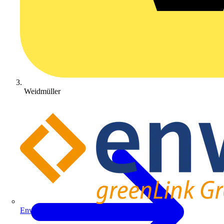
Weidmüller
Enwitec