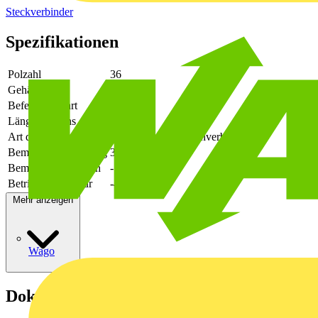
Steckverbinder
Spezifikationen
Polzahl
36
Gehäusefarbe
grün
Befestigungsart
löten
Länge des Pins
3.5
Art der Verbindung
flexibler Leiterplattenverbinder
Bemessungsspannung
320
Bemessungsstrom In
-
Betriebstemperatur
-40 - 105
Mehr anzeigen
Wago
Dokumente