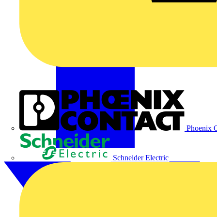
Phoenix C
Schneider Electric