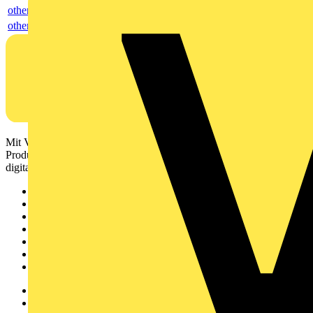
others
others
Mit Voltimum erhalten Elektrofachkräfte Zugang zu Branchennews,
Produktinformationen, Schulungen und Tools – alles auf einer
digitalen Plattform und Community.
Sitemap
Startseite
News
Akademie
Produktsuche
Partner
Voltimum+
Weitere Links
Über uns