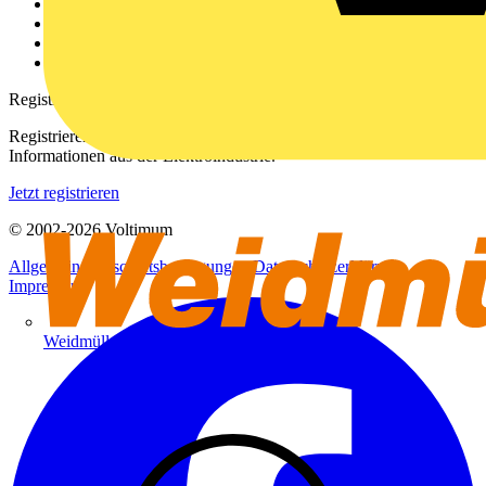
Kontakt
Downloadbereich (PDFs)
Häufig gestellte Fragen
voltimum.com
Registrierung
Registrieren Sie sich kostenlos und erhalten Sie stets aktuelle
Informationen aus der Elektroindustrie.
Jetzt registrieren
© 2002-
2026
Voltimum
Allgemeine Geschäftsbedingungen
Datenschutzerklärung
Impressum
Weidmüller