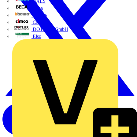
BALS
Bega
Bticino
Cimco
DOTLUX GmbH
Elso