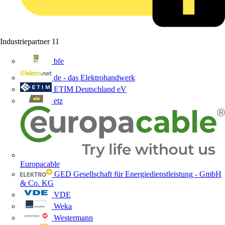
Industriepartner
11
bfe
de - das Elektrohandwerk
ETIM Deutschland eV
etz
Europacable
GED Gesellschaft für Energiedienstleistung - GmbH
& Co. KG
VDE
Weka
Westermann