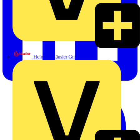
Heinrich Häusler GmbH