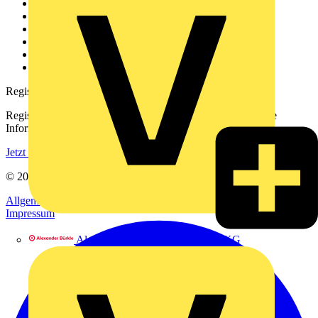
Weitere Links
Über uns
Kontakt
Downloadbereich (PDFs)
Häufig gestellte Fragen
voltimum.com
Registrierung
Registrieren Sie sich kostenlos und erhalten Sie stets aktuelle
Informationen aus der Elektroindustrie.
Jetzt registrieren
© 2002-
2026
Voltimum
Allgemeine Geschäftsbedingungen
Datenschutzerklärung
Impressum
Alexander Bürkle GmbH & Co. KG