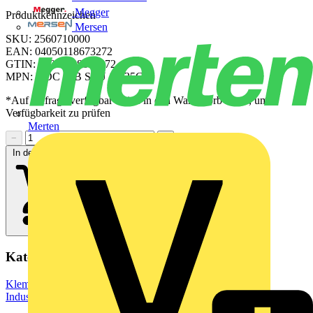
Megger
Produktkennzeichen
Mersen
SKU: 2560710000
EAN: 04050118673272
GTIN: 04050118673272
MPN: HDC 06B SLU 1M25G N
*Auf Anfrage verfügbar - bitte in den Warenkorb legen, um
Verfügbarkeit zu prüfen
Merten
−
+
In den Warenkorb
Kategorien
Klemmen, Steckverbinder & Verbindungselemente
Industriesteckverbinder