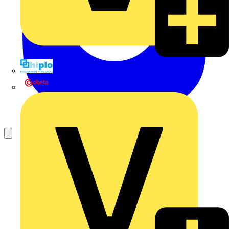
Hillmann & Ploog GmbH & Co. KG
Oskar Böttcher GmbH & Co. KG