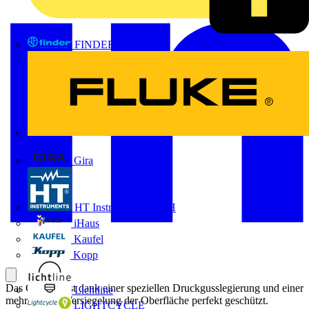
FINDER
FLUKE
Gira
HT Instruments GmbH
iHaus
Kaufel
Kopp
Das Gehäuse ist dank einer speziellen Druckgusslegierung und einer
Lichtline
mehrstufigen Versiegelung der Oberfläche perfekt geschützt.
LIGHTCYCLE