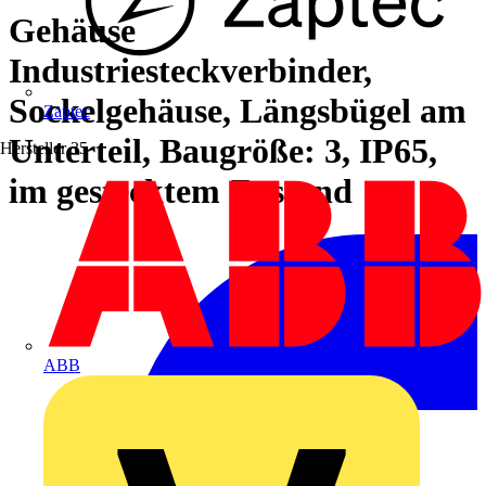
Gehäuse
Industriesteckverbinder,
Sockelgehäuse, Längsbügel am
Zaptec
Unterteil, Baugröße: 3, IP65,
Hersteller
35
im gestecktem Zustand
ABB