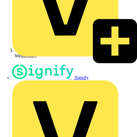
Weidmüller
Signify