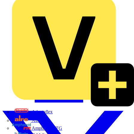
Adaptaflex
Alre
Amphenol FTG