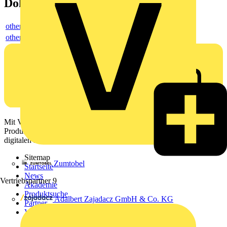
Dokumente
others
others
Mit Voltimum erhalten Elektrofachkräfte Zugang zu Branchennews,
Produktinformationen, Schulungen und Tools – alles auf einer
digitalen Plattform und Community.
Sitemap
Zumtobel
Startseite
News
Vertriebspartner
9
Akademie
Produktsuche
Adalbert Zajadacz GmbH & Co. KG
Partner
Voltimum+