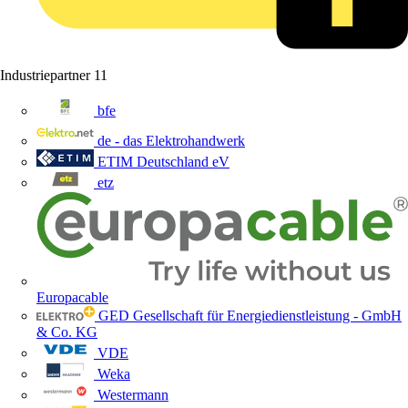
Industriepartner
11
bfe
de - das Elektrohandwerk
ETIM Deutschland eV
etz
Europacable
GED Gesellschaft für Energiedienstleistung - GmbH
& Co. KG
VDE
Weka
Westermann