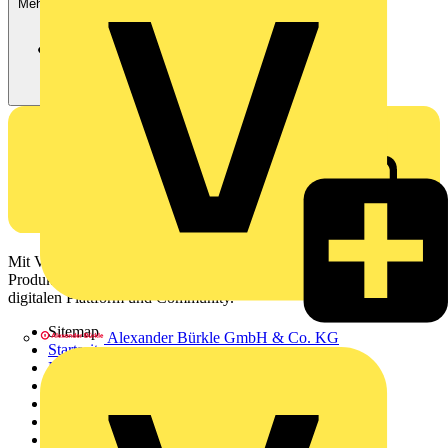
Mehr anzeigen
Mit Voltimum erhalten Elektrofachkräfte Zugang zu Branchennews,
Produktinformationen, Schulungen und Tools – alles auf einer
digitalen Plattform und Community.
Sitemap
Alexander Bürkle GmbH & Co. KG
Startseite
News
Akademie
Produktsuche
Partner
Voltimum+