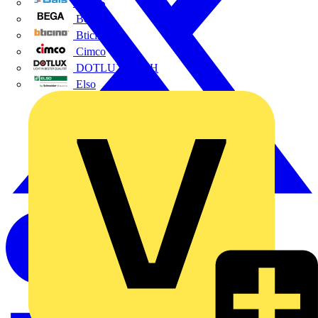
BALS
Bega
Bticino
Cimco
DOTLUX GmbH
Elso