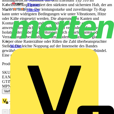
antimagnetische Stahlnase aus dem Edelstahl Typ 316 im
Megger
Kabelbinderkopf garantiert den stärksten und sichersten Halt, der am
Markt zu finden ist. Der leistungsstarke und zuverlässige Ty-Rap
Mersen
kann unter widrigsten Bedingungen wie unter Vibrationen, Hitze
oder Kälte eingesetzt werden. Die abgerundeten Kanten und
Konturen des Kopfes und des Binders sorgen für eine
anwenderfreundliche Handhabung und verhindern, dass die
Isolation der Kabel und Leitungen durch scharfe Kanten oder
Verzahnungen beschädigt werden. Zudem reduziert der glatte
Körper ohne Rasterzähne oder Rillen die Zahl überbeanspruchter
Stellen. Die leichte Noppung auf der Innenseite des Bandes
Merten
gewährleistet einen festen Sitz des Binders auf dem Kabelbündel.
Eine große Auswahl an Zubehör ergänzt das Sortiment.
Produktkennzeichen
SKU: 7TAG009330R0012
EAN: 5414363063698
GTIN: 5414363063698
MPN: TY29M
Verfügbar: 3 Händler
Treuepunkte:
2
−
+