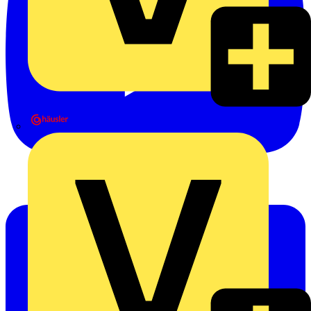
Heinrich Häusler GmbH