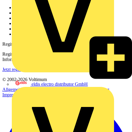
Weitere Links
Über uns
Kontakt
Downloadbereich (PDFs)
Häufig gestellte Fragen
voltimum.com
Registrierung
Registrieren Sie sich kostenlos und erhalten Sie stets aktuelle
Informationen aus der Elektroindustrie.
Jetzt registrieren
© 2002-
2026
Voltimum
eldis electro distributor GmbH
Allgemeine Geschäftsbedingungen
Datenschutzerklärung
Impressum