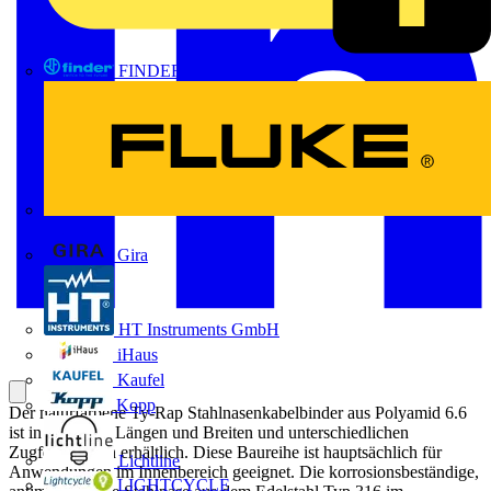
FINDER
FLUKE
Gira
HT Instruments GmbH
iHaus
Kaufel
Kopp
Der naturfarbene Ty-Rap Stahlnasenkabelbinder aus Polyamid 6.6
ist in mehreren Längen und Breiten und unterschiedlichen
Zugfestigkeiten erhältlich. Diese Baureihe ist hauptsächlich für
Lichtline
Anwendungen im Innenbereich geeignet. Die korrosionsbeständige,
LIGHTCYCLE