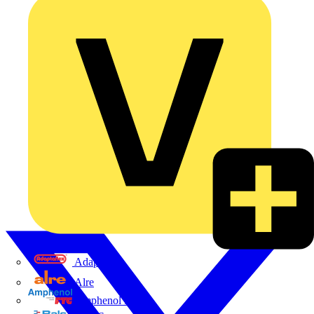
Adaptaflex
Alre
Amphenol FTG