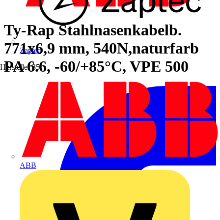
Ty-Rap Stahlnasenkabelb.
771x6,9 mm, 540N,naturfarb
Zaptec
PA 6.6, -60/+85°C, VPE 500
Hersteller
35
ABB