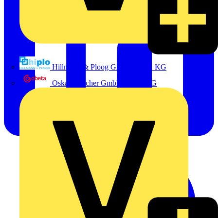
Hillmann & Ploog GmbH & Co. KG
Oskar Böttcher GmbH & Co. KG