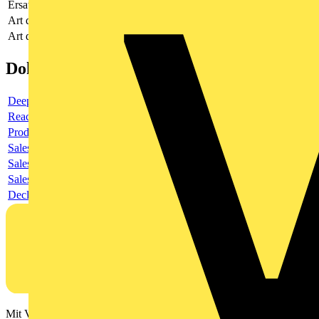
Ersatzteil
Nein
Art des elektrischen Zubehörs
Verbindungskabel
Art des mechanischen Zubehörs
-
Dokumente
Deeplink product page
Reach Declaration URL
Product data sheet
Sales brochure
Sales brochure
Sales brochure
Declaration RoHS
Mit Voltimum erhalten Elektrofachkräfte Zugang zu Branchennews,