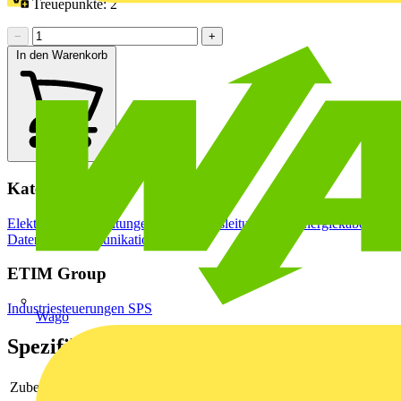
Treuepunkte:
2
−
+
In den Warenkorb
Kategorien
Elektrokabel & Leitungen
Installationsleitungen & Energiekabel
Daten- & Kommunikationskabel
ETIM Group
Industriesteuerungen SPS
Wago
Spezifikationen
Zubehör
Ja