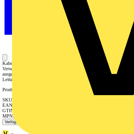
Kabel für die motion-basierte Automatisierung mit PacDrive 3. Zur
Verwendung als Patchkabel. Beidseitig mit RJ45-Steckern
ausgestattet. Ausführung nach Kategorie 7 (Cat 7). Die
Leitungslänge beträgt 20 m.
Produktkennzeichen
SKU: VW3E3001R200
EAN: 3606485292403
GTIN: 3606485292403
MPN: VW3E3001R200
Verfügbar: 1 Händler