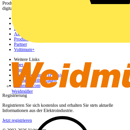
Produktinformationen, Schulungen und Tools – alles auf einer
digitalen Plattform und Community.
Sitemap
Startseite
News
Akademie
Produktsuche
Partner
Voltimum+
Weitere Links
Über uns
Kontakt
Downloadbereich (PDFs)
Häufig gestellte Fragen
voltimum.com
Weidmüller
Registrierung
Registrieren Sie sich kostenlos und erhalten Sie stets aktuelle
Informationen aus der Elektroindustrie.
Jetzt registrieren