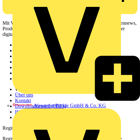
Mit Voltimum erhalten Elektrofachkräfte Zugang zu Branchennews,
Produktinformationen, Schulungen und Tools – alles auf einer
digitalen Plattform und Community.
Sitemap
Startseite
News
Akademie
Produktsuche
Partner
Voltimum+
Weitere Links
Über uns
Kontakt
Alexander Bürkle GmbH & Co. KG
Downloadbereich (PDFs)
Häufig gestellte Fragen
voltimum.com
Registrierung
Registrieren Sie sich kostenlos und erhalten Sie stets aktuelle