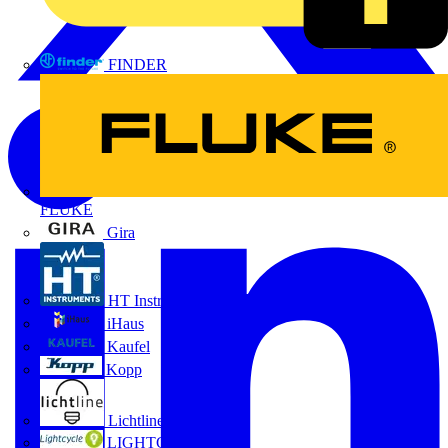
FINDER
FLUKE
Gira
HT Instruments GmbH
iHaus
Kaufel
Kopp
Lichtline
LIGHTCYCLE