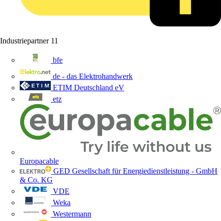
Industriepartner
11
bfe
de - das Elektrohandwerk
ETIM Deutschland eV
etz
Europacable
GED Gesellschaft für Energiedienstleistung - GmbH
& Co. KG
VDE
Weka
Westermann