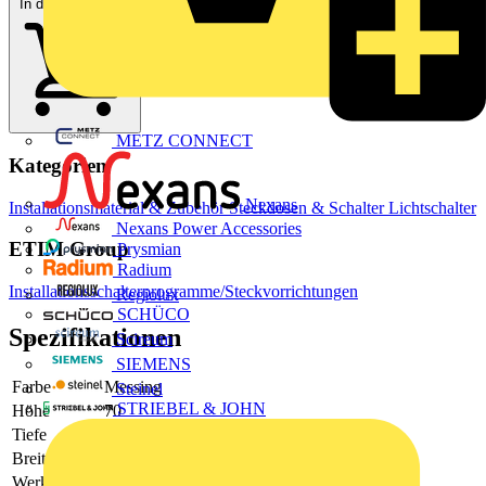
In den Warenkorb
METZ CONNECT
Kategorien
Nexans
Installationsmaterial & Zubehör
Steckdosen & Schalter
Lichtschalter
Nexans Power Accessories
ETIM Group
Prysmian
Radium
Installationsschalterprogramme/Steckvorrichtungen
Regiolux
SCHÜCO
Spezifikationen
Scireum
SIEMENS
Farbe
Messing
Steinel
STRIEBEL & JOHN
Höhe
70
Tiefe
-
Breite
70
Werkstoff
Metall