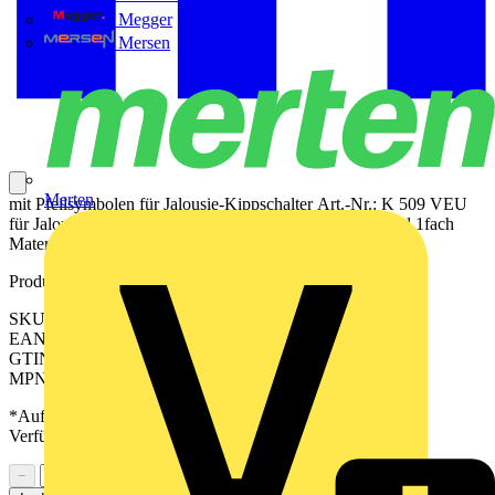
Megger
Mersen
Merten
mit Pfeilsymbolen für Jalousie-Kippschalter Art.-Nr.: K 509 VEU
für Jalousie-Kipptaster Art.-Nr.: K 539 VEU 2 Kipphebel 1fach
Material: Messing
Produktkennzeichen
SKU: ME12-5PATK26
EAN: 4011377362758
GTIN: 4011377362758
MPN: ME 12-5 P AT K 26
*Auf Anfrage verfügbar - bitte in den Warenkorb legen, um
Verfügbarkeit zu prüfen
−
+