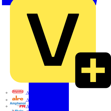
Adaptaflex
Alre
Amphenol FTG