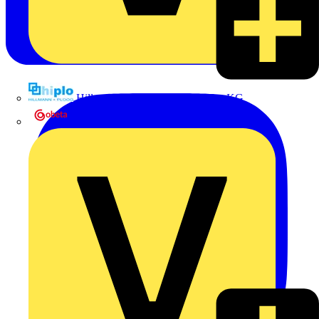
Hillmann & Ploog GmbH & Co. KG
Oskar Böttcher GmbH & Co. KG