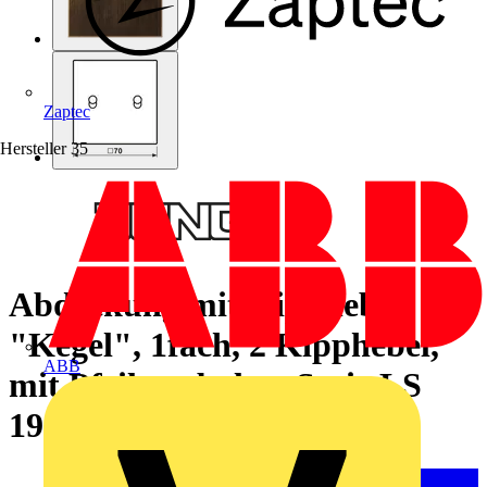
Zaptec
Hersteller
35
Abdeckung mit Kipphebel
"Kegel", 1fach, 2 Kipphebel,
ABB
mit Pfeilsymbolen, Serie LS
1912, Messing antik