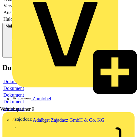
Verwendung
Schalter/Taster
Ausführung
Knebel
Halogenfrei
Ja
Mehr anzeigen
Dokumente
Dokument
Dokument
Dokument
Zumtobel
Dokument
Dokument
Vertriebspartner
9
Adalbert Zajadacz GmbH & Co. KG