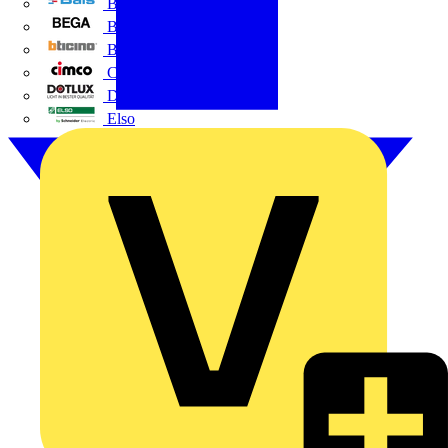
BALS
Bega
Bticino
Cimco
DOTLUX GmbH
Elso