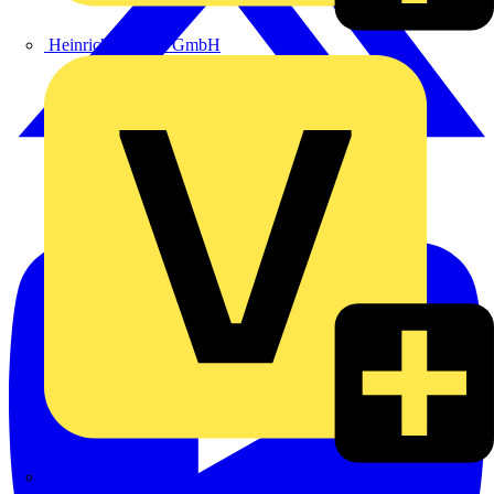
Heinrich Häusler GmbH
Hillmann & Ploog GmbH & Co. KG