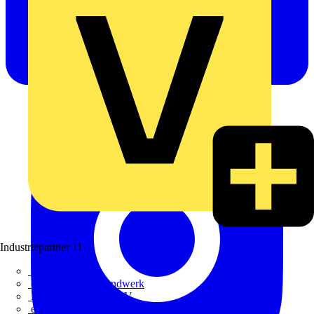
Industriepartner
11
bfe
de - das Elektrohandwerk
ETIM Deutschland eV
etz