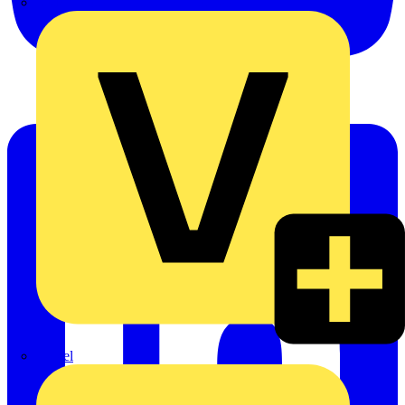
Oskar Böttcher GmbH & Co. KG
Rexel