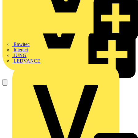
Enwitec
Interact
JUNG
LEDVANCE