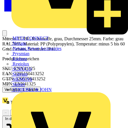
METZ CONNECT
Mureva TUBE, Rohrmuffe, grau, Durchmesser 25mm. Farbe: grau
Nexans
RAL7035, Material: PP (Polypropylen), Temperatur: minus 5 bis 60
Nexans Power Accessories
Grad Celsius, Schutzart: IP41.
Prysmian
Radium
Produktkennzeichen
Regiolux
SKU: ENN41325
SCHÜCO
EAN: 3295150413252
Scireum
GTIN: 3295150413252
SIEMENS
MPN: ENN41325
Steinel
STRIEBEL & JOHN
Verfügbar: 1 Händler
Treuepunkte:
1
−
+
In den Warenkorb