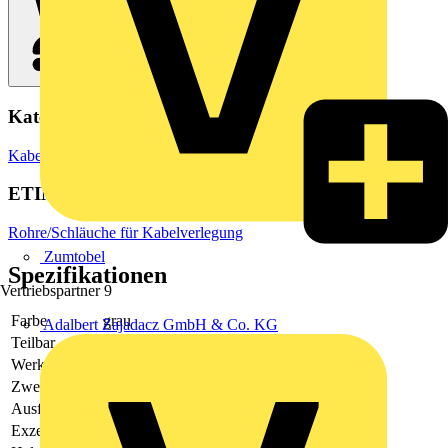
Kategorien
Kabelführungssysteme
Elektrorohre
Rohrverbindungen & Zubehör
ETIM Group
Rohre/Schläuche für Kabelverlegung
Zumtobel
Spezifikationen
Vertriebspartner
9
Farbe
grau
Adalbert Zajadacz GmbH & Co. KG
Teilbar
Ja
Werkstoff
Kunststoff
Zweiteilig
Nein
Ausführung
Steck
Exzentrisch
Nein