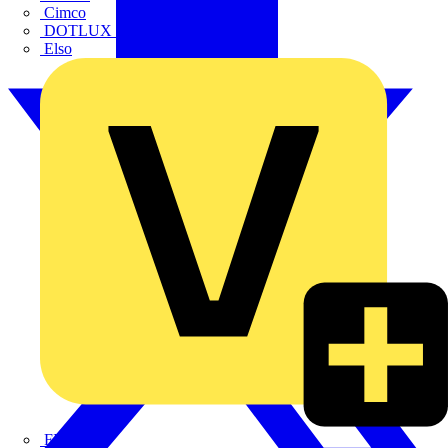
Cimco
DOTLUX GmbH
Elso
FINDER