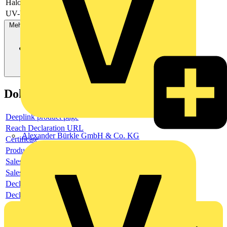
Halogenfrei
Nein
UV-beständig
Nein
Mehr anzeigen
Dokumente
Deeplink product page
Reach Declaration URL
Alexander Bürkle GmbH & Co. KG
Certificate
Product data sheet
Sales brochure
Sales brochure
Declaration RoHS
Declaration EPD