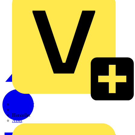
Weidmüller
Zaptec
Hersteller
ABB