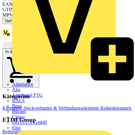
EAN: 4055143692274
GTIN: 4055143692274
MPN: 2002-474
Verfügbar: 4 Händler
Treuepunkte:
2
−
+
In den Warenkorb
Adaptaflex
Alre
Amphenol FTG
Kategorien
BALS
Bega
Klemmen, Steckverbinder & Verbindungselemente
Reihenklemmen
Bticino
Cimco
ETIM Group
DOTLUX GmbH
Elso
Reihenklemmen