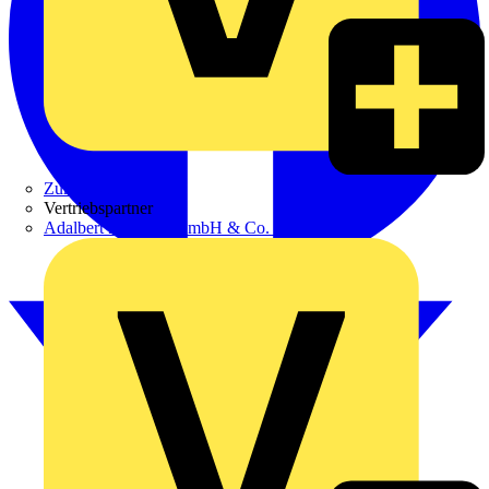
Zumtobel
Vertriebspartner
Adalbert Zajadacz GmbH & Co. KG