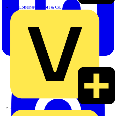
Emil Löffelhardt GmbH & Co. KG
Hardy Schmitz