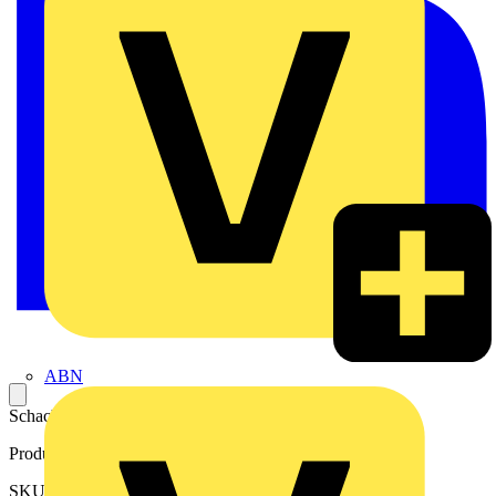
ABN
Schachtelbrücker; 4-fach; isoliert; lichtgrau
Produktkennzeichen
SKU: 2002-474