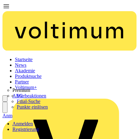
Startseite
News
Akademie
Produktsuche
Partner
Voltimum+
Premium
AEG
Werbeaktionen
Filial-Suche
Punkte einlösen
Anmelden
Registrierung
Anmelden
Registrierung