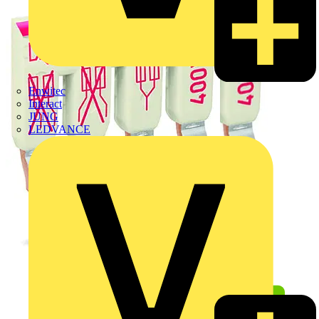
Enwitec
Interact
JUNG
LEDVANCE