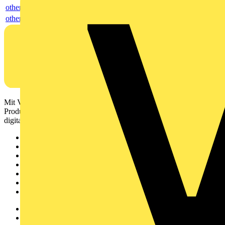
others
others
Mit Voltimum erhalten Elektrofachkräfte Zugang zu Branchennews,
Produktinformationen, Schulungen und Tools – alles auf einer
digitalen Plattform und Community.
Sitemap
Startseite
News
Akademie
Produktsuche
Partner
Voltimum+
Weitere Links
Über uns