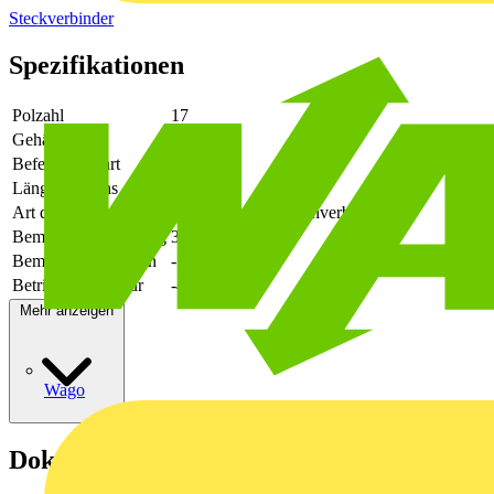
Steckverbinder
Spezifikationen
Polzahl
17
Gehäusefarbe
grün
Befestigungsart
löten
Länge des Pins
3.9
Art der Verbindung
flexibler Leiterplattenverbinder
Bemessungsspannung
320
Bemessungsstrom In
-
Betriebstemperatur
-40 - 105
Mehr anzeigen
Wago
Dokumente