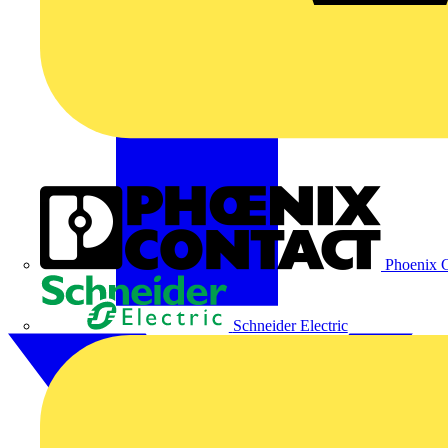
Phoenix C
Schneider Electric