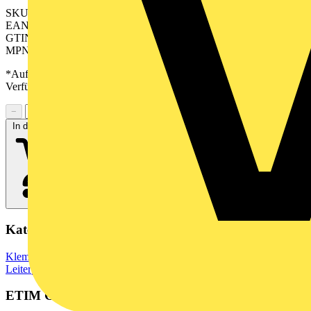
SKU: 2645950000
EAN: 04050118641028
GTIN: 04050118641028
MPN: CH 5.00/17/90G 3.9SN GN BX
*Auf Anfrage verfügbar - bitte in den Warenkorb legen, um
Verfügbarkeit zu prüfen
−
+
In den Warenkorb
Kategorien
Klemmen, Steckverbinder & Verbindungselemente
Leiterplattensteckverbinder
ETIM Group