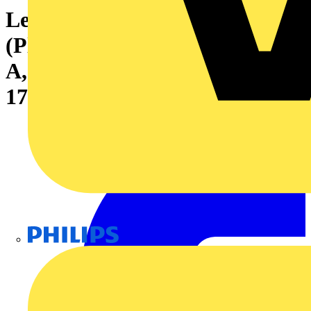
Leiterplattensteckverbinder
(Platinenanschluss), 320 V, 15
A, Raster in mm: 5.00, Polzahl:
17, THT-Lötanschluss, Box
Philips