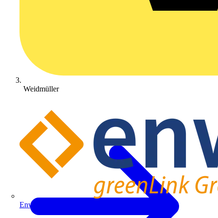
Weidmüller
Enwitec