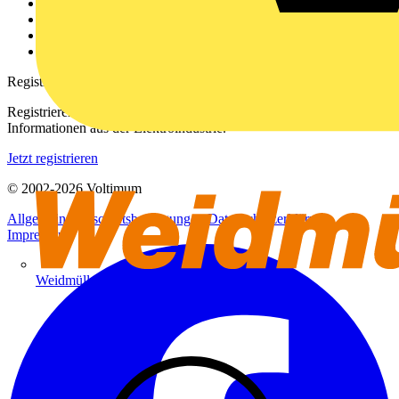
Kontakt
Downloadbereich (PDFs)
Häufig gestellte Fragen
voltimum.com
Registrierung
Registrieren Sie sich kostenlos und erhalten Sie stets aktuelle
Informationen aus der Elektroindustrie.
Jetzt registrieren
© 2002-
2026
Voltimum
Allgemeine Geschäftsbedingungen
Datenschutzerklärung
Impressum
Weidmüller