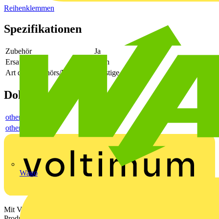
Reihenklemmen
Spezifikationen
Zubehör
Ja
Ersatzteil
Nein
Art des Zubehörs/Ersatzteils
sonstige
Dokumente
others
others
Wago
Mit Voltimum erhalten Elektrofachkräfte Zugang zu Branchennews,
Produktinformationen, Schulungen und Tools – alles auf einer