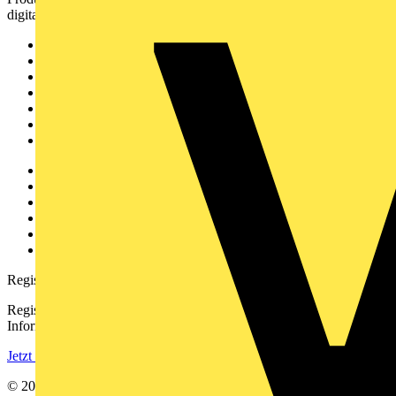
digitalen Plattform und Community.
Sitemap
Startseite
News
Akademie
Produktsuche
Partner
Voltimum+
Weitere Links
Über uns
Kontakt
Downloadbereich (PDFs)
Häufig gestellte Fragen
voltimum.com
Registrierung
Registrieren Sie sich kostenlos und erhalten Sie stets aktuelle
Informationen aus der Elektroindustrie.
Jetzt registrieren
© 2002-
2026
Voltimum