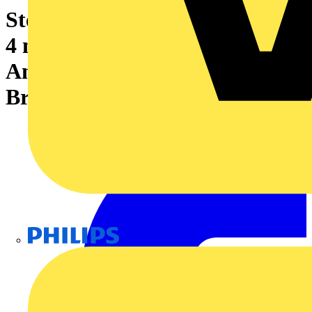
Stecker (Klemmen), PUSH IN,
4 mm², 32 A, 800 V, Anzahl
Anschlüsse: 1, Polzahl: 1,
Breite: 6.1 mm
Philips