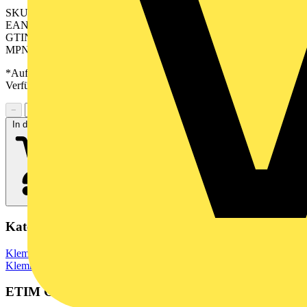
SKU: 2540610000
EAN: 04050118552720
GTIN: 04050118552720
MPN: APG 4 R
*Auf Anfrage verfügbar - bitte in den Warenkorb legen, um
Verfügbarkeit zu prüfen
−
+
In den Warenkorb
Kategorien
Klemmen, Steckverbinder & Verbindungselemente
Kabelschuhe &
Klemmen
ETIM Group