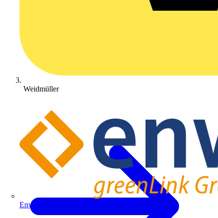
Weidmüller
Enwitec