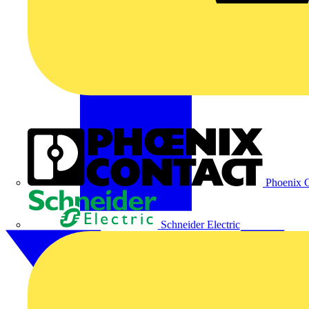
Phoenix C
Schneider Electric