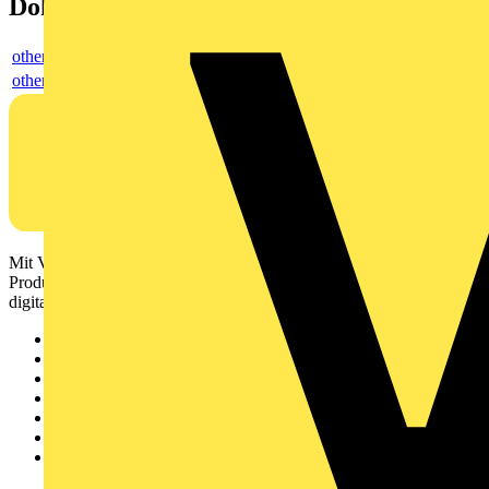
Dokumente
others
others
Mit Voltimum erhalten Elektrofachkräfte Zugang zu Branchennews,
Produktinformationen, Schulungen und Tools – alles auf einer
digitalen Plattform und Community.
Sitemap
Startseite
News
Akademie
Produktsuche
Partner
Voltimum+