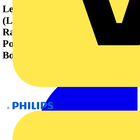
Leiterplattensteckverbinder
(Leiteranschluss), 320 V, 22 A,
Raster in mm: 5.08, 4 mm²,
Polzahl: 8, Zugbügelanschluss,
Box
Philips