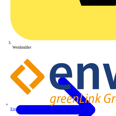
Weidmüller
Enwitec