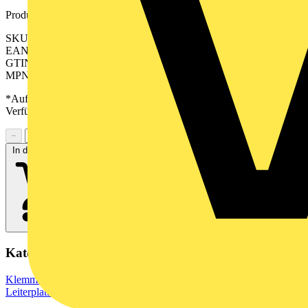
Produktkennzeichen
SKU: 2647770000
EAN: 04050118639209
GTIN: 04050118639209
MPN: CPS 5.08/08/90F SN GN BX
*Auf Anfrage verfügbar - bitte in den Warenkorb legen, um
Verfügbarkeit zu prüfen
−
+
In den Warenkorb
Kategorien
Klemmen, Steckverbinder & Verbindungselemente
Leiterplattensteckverbinder