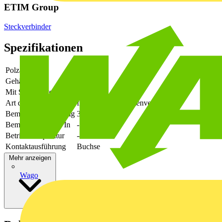
ETIM Group
Steckverbinder
Spezifikationen
Polzahl
8
Gehäusefarbe
grün
Mit Schutzleiter
-
Art der Verbindung
flexibler Leiterplattenverbinder
Bemessungsspannung
320
Bemessungsstrom In
-
Betriebstemperatur
-40 - 105
Kontaktausführung
Buchse
Mehr anzeigen
Wago