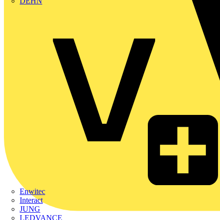
DEHN
Enwitec
Interact
JUNG
LEDVANCE