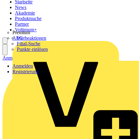
Startseite
News
Akademie
Produktsuche
Partner
Voltimum+
Premium
AEG
Werbeaktionen
Filial-Suche
Punkte einlösen
Anmelden
Registrierung
Anmelden
Registrierung