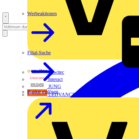
Werbeaktionen
Filial-Suche
Enwitec
Interact
JUNG
Punkte einlösen
LEDVANCE