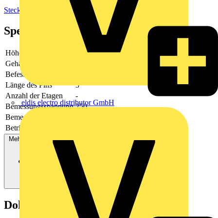
Steckverbinder
Spezifikationen
Höhe
-
Gehäusefarbe
grün
Befestigungsart
löten
Länge des Pins
3
Anzahl der Etagen
-
eldis electro distributor GmbH
Bemessungsspannung
250
Bemessungsstrom In
-
Betriebstemperatur
-40 - 105
Mehr anzeigen
Dokumente