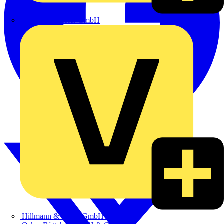
Heinrich Häusler GmbH
Hillmann & Ploog GmbH & Co. KG