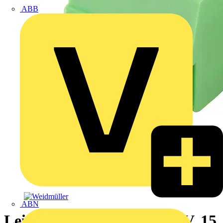
ABB
ABN
Leiterplattenklemme, 250 V, 15