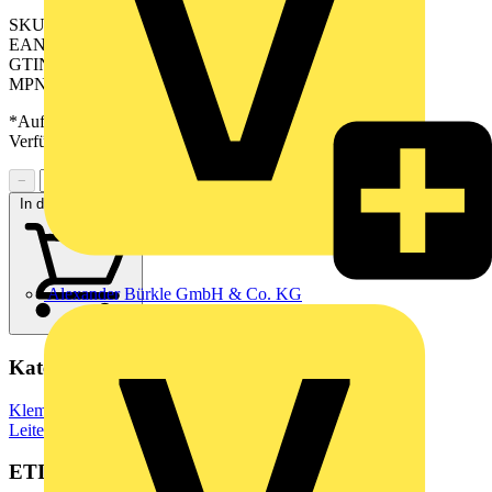
SKU: 2651110000
EAN: 04050118635867
GTIN: 04050118635867
MPN: TMS 5.00/18/90 3.0SN GN BX
*Auf Anfrage verfügbar - bitte in den Warenkorb legen, um
Verfügbarkeit zu prüfen
−
+
In den Warenkorb
Alexander Bürkle GmbH & Co. KG
Kategorien
Klemmen, Steckverbinder & Verbindungselemente
Leiterplattensteckverbinder
ETIM Group