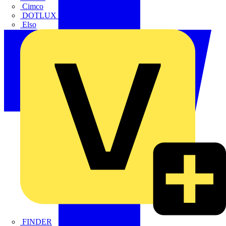
Cimco
DOTLUX GmbH
Elso
FINDER