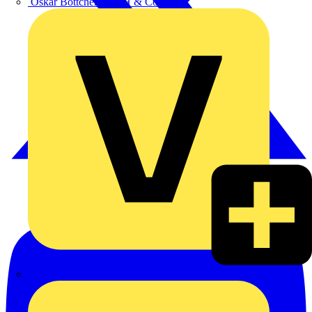
Oskar Böttcher GmbH & Co. KG
Rexel