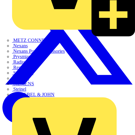
METZ CONNECT
Nexans
Nexans Power Accessories
Prysmian
Radium
Regiolux
SCHÜCO
Scireum
SIEMENS
Steinel
STRIEBEL & JOHN