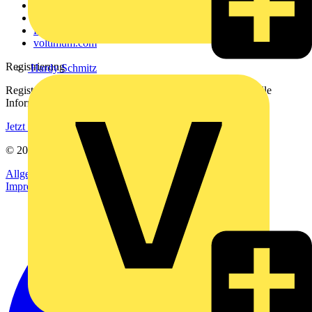
Kontakt
Downloadbereich (PDFs)
Häufig gestellte Fragen
voltimum.com
Registrierung
Hardy Schmitz
Registrieren Sie sich kostenlos und erhalten Sie stets aktuelle
Informationen aus der Elektroindustrie.
Jetzt registrieren
© 2002-
2026
Voltimum
Allgemeine Geschäftsbedingungen
Datenschutzerklärung
Impressum