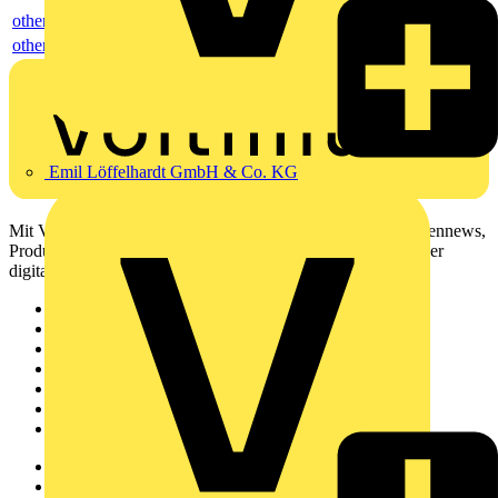
others
others
Emil Löffelhardt GmbH & Co. KG
Mit Voltimum erhalten Elektrofachkräfte Zugang zu Branchennews,
Produktinformationen, Schulungen und Tools – alles auf einer
digitalen Plattform und Community.
Sitemap
Startseite
News
Akademie
Produktsuche
Partner
Voltimum+
Weitere Links
Über uns