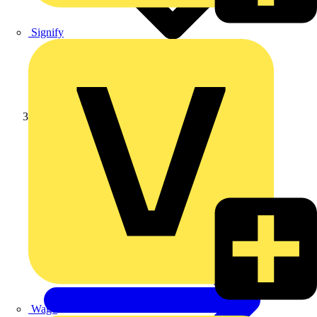
Signify
Weidmüller
Wago