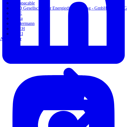
Europacable
GED Gesellschaft für Energiedienstleistung - GmbH & Co. KG
VDE
Weka
Westermann
ZVEH
ZVEI
Alle Partner