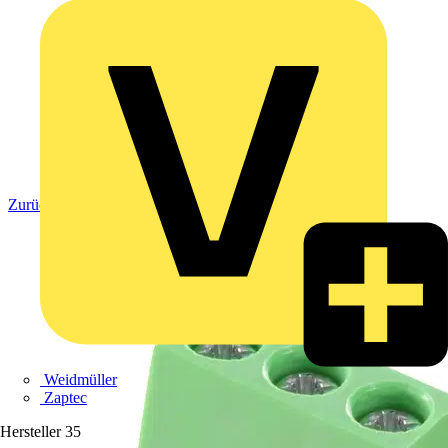
Zurück zu Produkte
Weidmüller
Zaptec
Hersteller
35