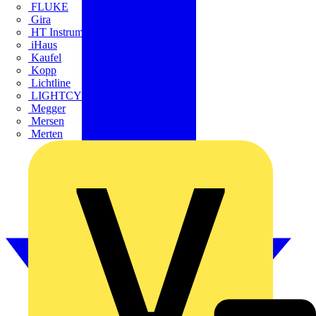
FLUKE
Gira
HT Instruments GmbH
iHaus
Kaufel
Kopp
Lichtline
LIGHTCYCLE
Megger
Mersen
Merten