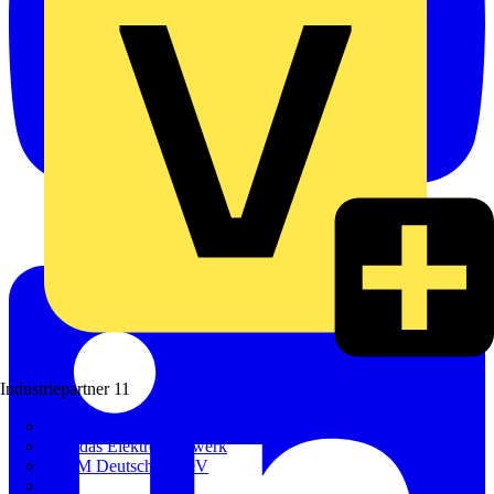
Industriepartner
11
bfe
de - das Elektrohandwerk
ETIM Deutschland eV
etz