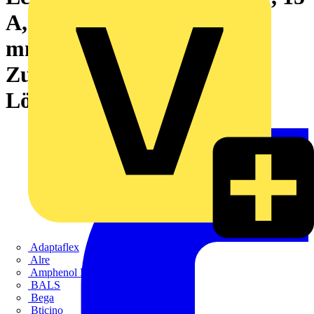
A, Raster in mm: 5.00, 2.5
mm², Polzahl: 18,
Zugbügelanschluss, THT-
Lötanschluss, 90°, Box
Adaptaflex
Alre
Amphenol FTG
BALS
Bega
Bticino