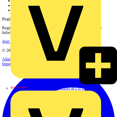
Downloadbereich (PDFs)
Häufig gestellte Fragen
voltimum.com
Registrierung
Registrieren Sie sich kostenlos und erhalten Sie stets aktuelle
Informationen aus der Elektroindustrie.
Jetzt registrieren
© 2002-
2026
Voltimum
Allgemeine Geschäftsbedingungen
Datenschutzerklärung
Impressum
Alexander Bürkle GmbH & Co. KG