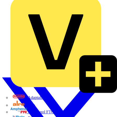
Adaptaflex
Alre
Amphenol FTG