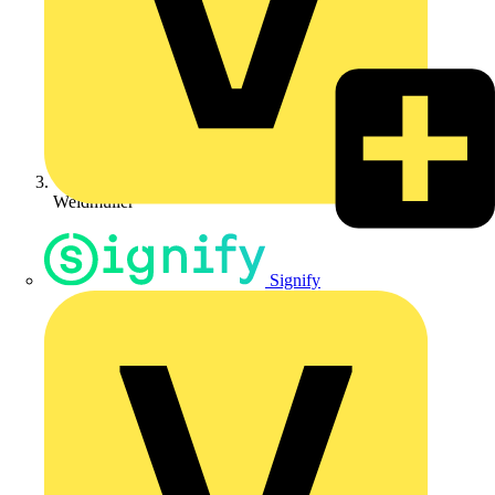
Weidmüller
Signify