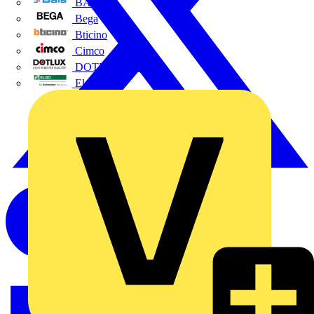
BALS
Bega
Bticino
Cimco
DOTLUX GmbH
Elso