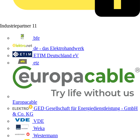
Industriepartner
11
bfe
de - das Elektrohandwerk
ETIM Deutschland eV
etz
Europacable
GED Gesellschaft für Energiedienstleistung - GmbH
& Co. KG
VDE
Weka
Westermann