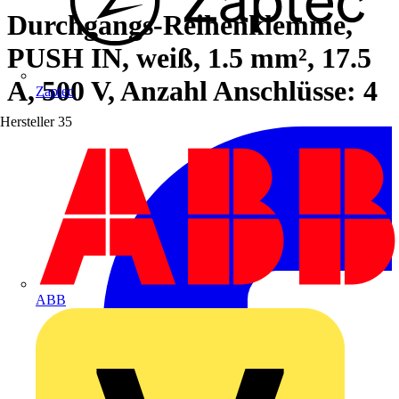
Durchgangs-Reihenklemme,
PUSH IN, weiß, 1.5 mm², 17.5
A, 500 V, Anzahl Anschlüsse: 4
Zaptec
Hersteller
35
ABB