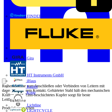
FINDER
FLUKE
Gira
HT Instruments GmbH
iHaus
Reihenklemme zum Anschließen oder Verbinden von Leitern mit
Kaufel
dauerhaft sicherem Kontakt. Gehärteter Stahl hält den mechanischen
Kopp
Kräften stand, Zinn-beschichtetes Kupfer sorgt für beste
Leitfähigkeit.
Lichtline
Produktkennzeichen
LIGHTCYCLE