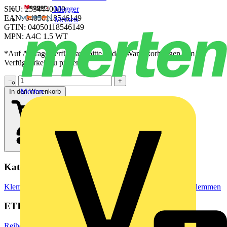
Megger
SKU: 2534440000
EAN: 04050118546149
Mersen
GTIN: 04050118546149
MPN: A4C 1.5 WT
*Auf Anfrage verfügbar - bitte in den Warenkorb legen, um
Verfügbarkeit zu prüfen
−
+
Merten
In den Warenkorb
Kategorien
Klemmen, Steckverbinder & Verbindungselemente
Reihenklemmen
ETIM Group
Reihenklemmen