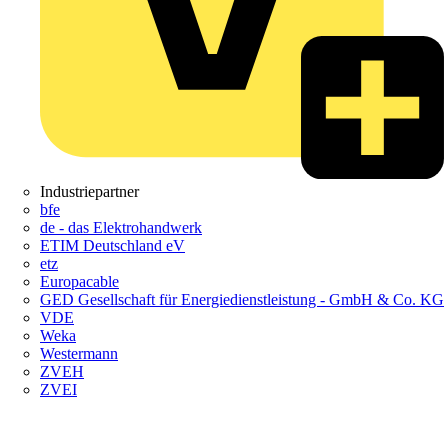
Industriepartner
bfe
de - das Elektrohandwerk
ETIM Deutschland eV
etz
Europacable
GED Gesellschaft für Energiedienstleistung - GmbH & Co. KG
VDE
Weka
Westermann
ZVEH
ZVEI