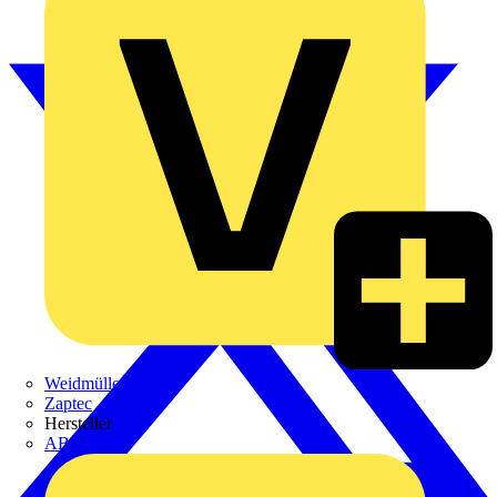
Weidmüller
Zaptec
Hersteller
ABB