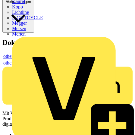
Kaufel
Mehr anzeigen
Kopp
Lichtline
LIGHTCYCLE
Megger
Mersen
Merten
Dokumente
others
others
Mit Voltimum erhalten Elektrofachkräfte Zugang zu Branchennews,
Produktinformationen, Schulungen und Tools – alles auf einer
digitalen Plattform und Community.
Sitemap