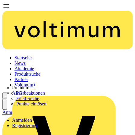
Startseite
News
Akademie
Produktsuche
Partner
Voltimum+
Premium
AEG
Werbeaktionen
Filial-Suche
Punkte einlösen
Anmelden
Registrierung
Anmelden
Registrierung