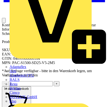
Konfektioniertes Kabel für die elektrische Verbindung und zur
Informationsübertragung zwischen der SPS und einer SPS-
Schnittstelle.
Produktkennzeichen
SKU: 2655850025
EAN: 04099986600164
GTIN: 04099986600164
MPN: PAC-S1500-SD25-V5-2M5
Adaptaflex
*Auf Anfrage verfügbar - bitte in den Warenkorb legen, um
Alre
Verfügbarkeit zu prüfen
Amphenol FTG
BALS
Bega
−
+
Bticino
In den Warenkorb
Cimco
DOTLUX GmbH
Elso