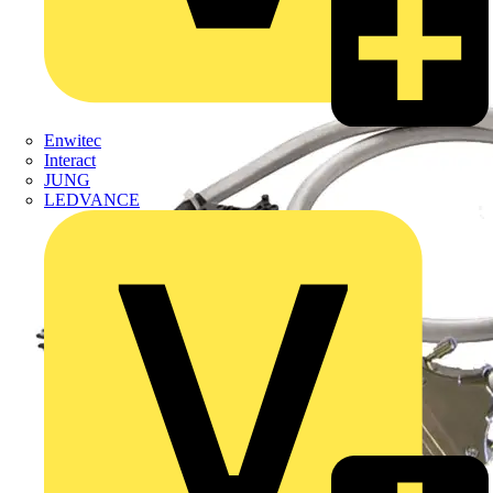
Enwitec
Interact
JUNG
LEDVANCE