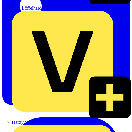
Emil Löffelhardt GmbH & Co. KG
Hardy Schmitz