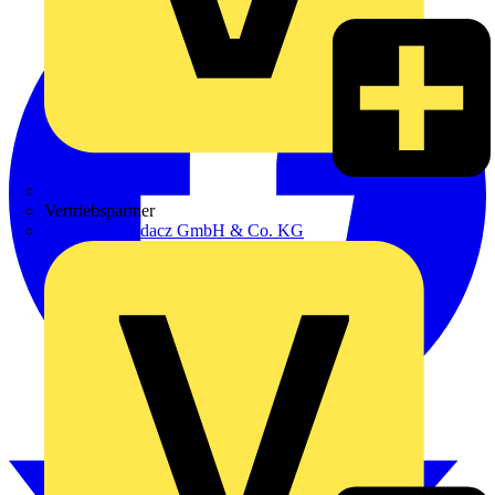
Zumtobel
Vertriebspartner
Adalbert Zajadacz GmbH & Co. KG