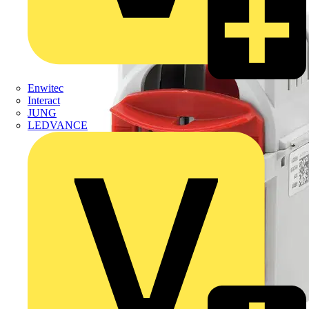
Enwitec
Interact
JUNG
LEDVANCE