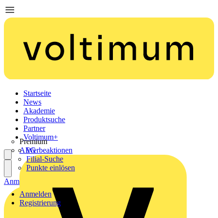
Startseite
News
Akademie
Produktsuche
Partner
Voltimum+
Premium
AEG
Werbeaktionen
Filial-Suche
Punkte einlösen
Anmelden
Registrierung
Anmelden
Registrierung