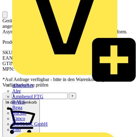
Gerät zum präzisen Messen des Stromverbrauchs einer
angeschlossenen Last durch Echtwerteffektivverfahren.
Asymmetrische Kabeldurchführung und platzsparende Bauform.
Produktkennzeichen
SKU: 2511690000
EAN: 04050118527643
GTIN: 04050118527643
MPN: KCMA-18-50-1A-1VA-3 HUT
*Auf Anfrage verfügbar - bitte in den Warenkorb legen, um
Verfügbarkeit zu prüfen
Adaptaflex
Alre
−
+
Amphenol FTG
BALS
In den Warenkorb
Bega
Bticino
Cimco
DOTLUX GmbH
Elso