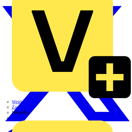
Weidmüller
Zaptec
Hersteller
ABB