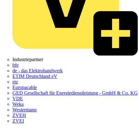
Industriepartner
bfe
de - das Elektrohandwerk
ETIM Deutschland eV
etz
Europacable
GED Gesellschaft für Energiedienstleistung - GmbH & Co. KG
VDE
Weka
Westermann
ZVEH
ZVEI