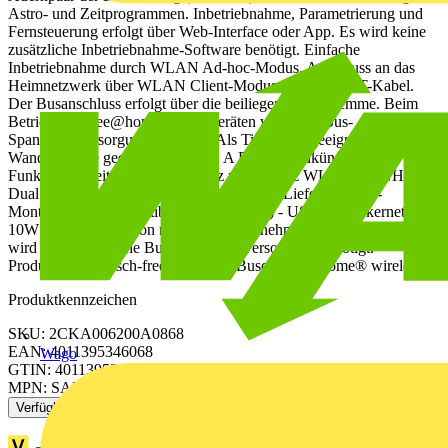
Astro- und Zeitprogrammen. Inbetriebnahme, Parametrierung und
Fernsteuerung erfolgt über Web-Interface oder App. Es wird keine
zusätzliche Inbetriebnahme-Software benötigt. Einfache
Inbetriebnahme durch WLAN Ad-hoc-Modus. Anschluss an das
Heimnetzwerk über WLAN Client-Modus oder per CAT-Kabel.
Der Busanschluss erfolgt über die beiliegende Busklemme. Beim
Betrieb von free@home Wired Geräten wird eine Bus-
Spannungsversorgung benötigt . Als Tischgerät geeignet. Für die
Wandmontage geeignet. 2 x USB A Ports für zukünftige
Funktionserweiterungen. 2,4 GHz und 5 GHz WLAN 1,4 GHz
Dual Core Prozessor 1 GB Arbeitsspeicher Lieferumfang: -
Montageplatte (kompatibel mit SysAP2.0) - USB-C Steckernetzteil
10W Beim Betrieb von mehr als 64 Teilnehmern (Wired Geräten)
wird eine zusätzliche Bus-Spannungsversorgung benötigt.
Produktreihe: Busch-free@home®, Busch-free@home® wireless
Produktkennzeichen
SKU: 2CKA006200A0868
EAN: 4011395346068
Wago
GTIN: 4011395346068
MPN: SAP.13
Verfügbar: 3 Händler