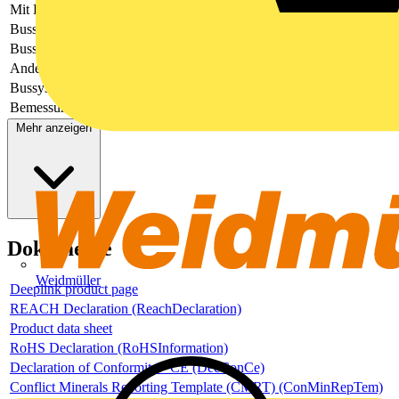
Mit Display
-
Bussystem KNX
Nein
Bussystem LON
Nein
Andere Bussysteme
sonstige
Bussystem Funkbus
Nein
Bemessungsspannung
230
Mehr anzeigen
Dokumente
Weidmüller
Deeplink product page
REACH Declaration (ReachDeclaration)
Product data sheet
RoHS Declaration (RoHSInformation)
Declaration of Conformity - CE (DecConCe)
Conflict Minerals Reporting Template (CMRT) (ConMinRepTem)