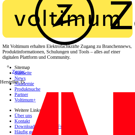
Mit Voltimum erhalten Elektrofachkräfte Zugang zu Branchennews,
Produktinformationen, Schulungen und Tools – alles auf einer
digitalen Plattform und Community.
Sitemap
Zaptec
Startseite
News
Hersteller
35
Akademie
Produktsuche
Partner
Voltimum+
Weitere Links
Über uns
Kontakt
Downloadbereich (PDFs)
Häufig gestellte Fragen