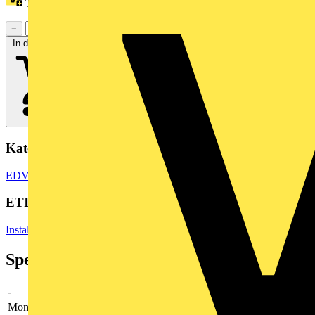
Treuepunkte:
10
−
+
In den Warenkorb
Kategorien
EDV & Peripheriegeräte
Netzwerkgeräte
ETIM Group
Installationsbussysteme
Spezifikationen
-
-
Montageart
Aufputz