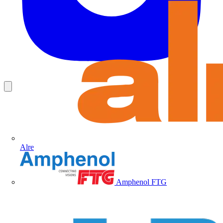
Alre
Amphenol FTG