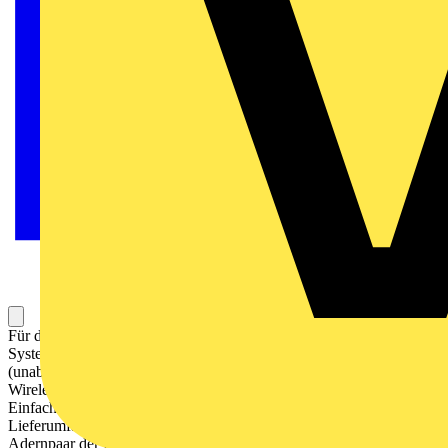
Für die Inbetriebnahme und Fernsteuerung des Busch-free@home®
Systems. Unterstützt bis zu 150 free@home Teilnehmer
(unabhängig ob Wireless oder Wired). Mit integrierter free@home
Wireless Antenne. Mit integriertem free@home Busanschluss.
Einfache Montage dank externem USB-C Steckernetzteil (im
Lieferumfang enthalten). Optionale Versorgung über das gelb/weiße
Adernpaar der Bus Leitung (24 V DC). Erlaubt die Ausführung von