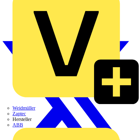
Weidmüller
Zaptec
Hersteller
ABB