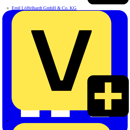
Emil Löffelhardt GmbH & Co. KG
Hardy Schmitz