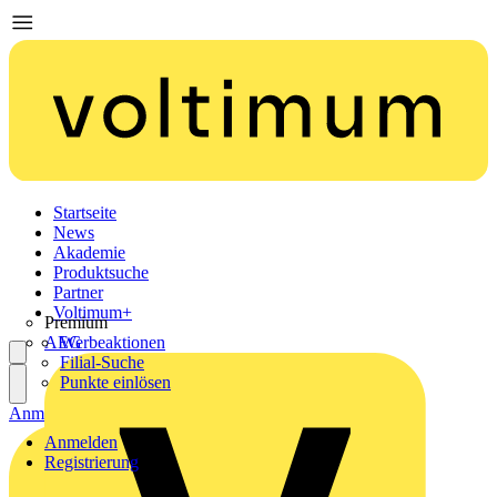
Startseite
News
Akademie
Produktsuche
Partner
Voltimum+
Premium
AEG
Werbeaktionen
Filial-Suche
Punkte einlösen
Anmelden
Registrierung
Anmelden
Registrierung