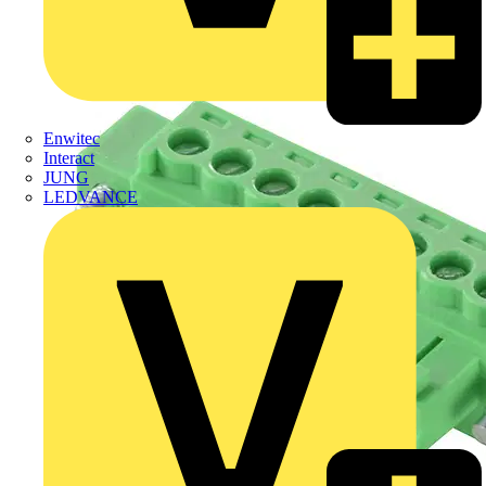
Enwitec
Interact
JUNG
LEDVANCE