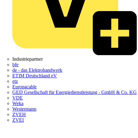
Industriepartner
bfe
de - das Elektrohandwerk
ETIM Deutschland eV
etz
Europacable
GED Gesellschaft für Energiedienstleistung - GmbH & Co. KG
VDE
Weka
Westermann
ZVEH
ZVEI