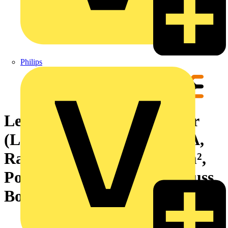
Philips
Leiterplattensteckverbinder
(Leiteranschluss), 160 V, 8 A,
Raster in mm: 3.50, 1.5 mm²,
Polzahl: 2, Zugbügelanschluss,
Box