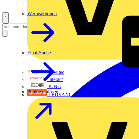
Werbeaktionen
Filial-Suche
Enwitec
Interact
JUNG
Punkte einlösen
LEDVANCE