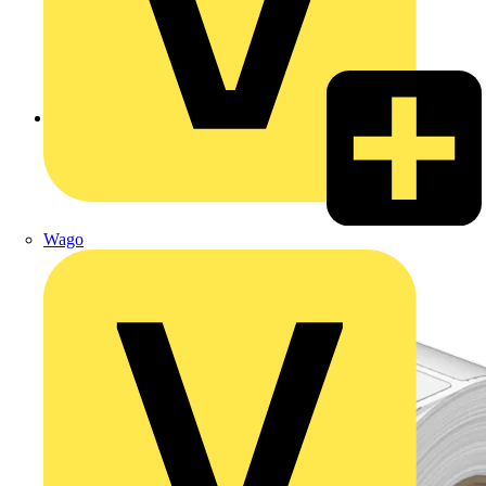
Zurück zu Produkte
Wago