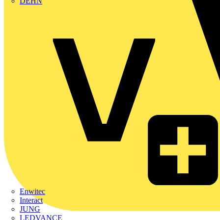
DEHN
Enwitec
Interact
JUNG
LEDVANCE