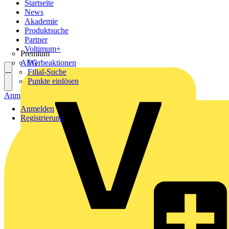
Startseite
News
Akademie
Produktsuche
Partner
Voltimum+
Premium
AEG
Werbeaktionen
Filial-Suche
Punkte einlösen
Anmelden
Registrierung
Anmelden
Registrierung