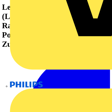
Leiterplattensteckverbinder
(Leiteranschluss), 320 V, 22 A,
Raster in mm: 5.08, 4 mm²,
Polzahl: 14,
Zugbügelanschluss, Box
Philips