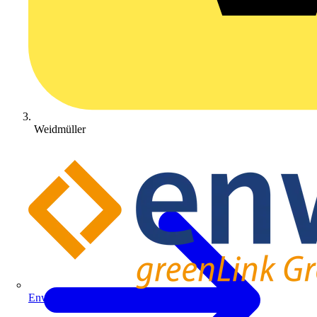
Weidmüller
Enwitec