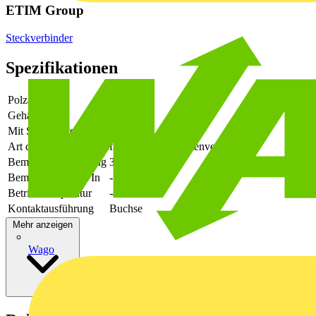
ETIM Group
Steckverbinder
Spezifikationen
Polzahl
14
Gehäusefarbe
grün
Mit Schutzleiter
-
Art der Verbindung
flexibler Leiterplattenverbinder
Bemessungsspannung
320
Bemessungsstrom In
-
Betriebstemperatur
-40 - 105
Kontaktausführung
Buchse
Mehr anzeigen
Wago