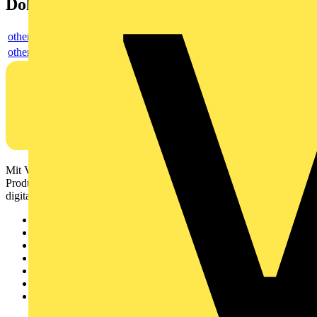
Dokumente
others
others
Mit Voltimum erhalten Elektrofachkräfte Zugang zu Branchennews,
Produktinformationen, Schulungen und Tools – alles auf einer
digitalen Plattform und Community.
Sitemap
Startseite
News
Akademie
Produktsuche
Partner
Voltimum+