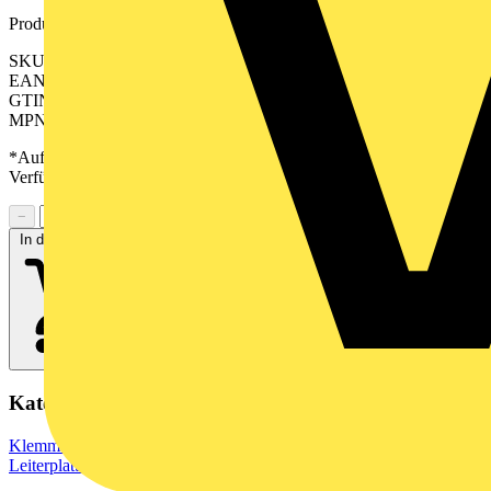
Produktkennzeichen
SKU: 2648060000
EAN: 04050118638912
GTIN: 04050118638912
MPN: CPS 5.08/14/180F SN GN BX
*Auf Anfrage verfügbar - bitte in den Warenkorb legen, um
Verfügbarkeit zu prüfen
−
+
In den Warenkorb
Kategorien
Klemmen, Steckverbinder & Verbindungselemente
Leiterplattensteckverbinder