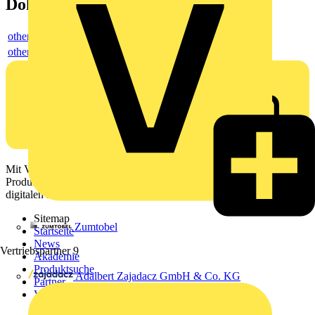
Dokumente
others
others
Mit Voltimum erhalten Elektrofachkräfte Zugang zu Branchennews,
Produktinformationen, Schulungen und Tools – alles auf einer
digitalen Plattform und Community.
Sitemap
Zumtobel
Startseite
News
Vertriebspartner
9
Akademie
Produktsuche
Adalbert Zajadacz GmbH & Co. KG
Partner
Voltimum+