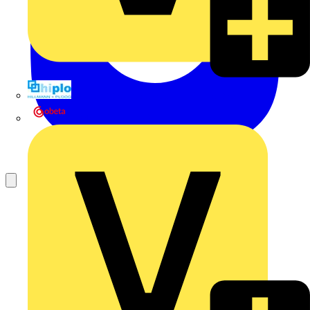
Hillmann & Ploog GmbH & Co. KG
Oskar Böttcher GmbH & Co. KG