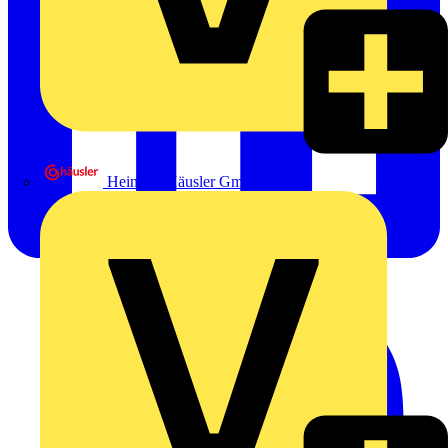
Heinrich Häusler GmbH