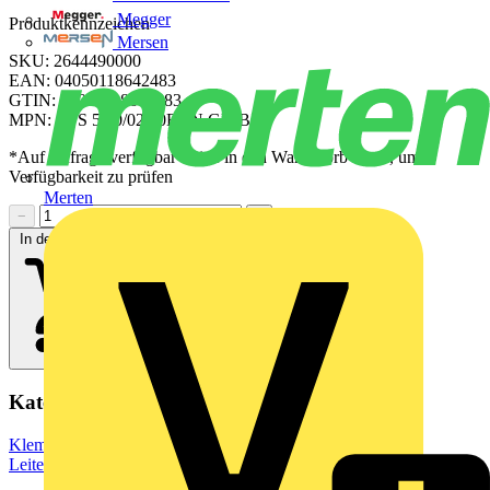
Megger
Produktkennzeichen
Mersen
SKU: 2644490000
EAN: 04050118642483
GTIN: 04050118642483
MPN: CPS 5.00/02/90F SN GN BX
*Auf Anfrage verfügbar - bitte in den Warenkorb legen, um
Verfügbarkeit zu prüfen
Merten
−
+
In den Warenkorb
Kategorien
Klemmen, Steckverbinder & Verbindungselemente
Leiterplattensteckverbinder