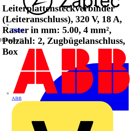
Leiterplattensteckverbinder
(Leiteranschluss), 320 V, 18 A,
Raster in mm: 5.00, 4 mm²,
Zaptec
Polzahl: 2, Zugbügelanschluss,
Hersteller
35
Box
ABB