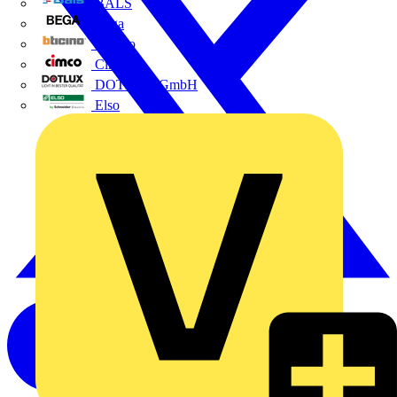
BALS
Bega
Bticino
Cimco
DOTLUX GmbH
Elso