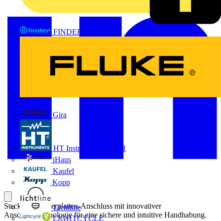
FINDER
FLUKE
Gira
HT Instruments GmbH
iHaus
Kaufel
Kopp
Steckbarer Leiterplatten-Anschluss mit innovativer
Lichtline
Anschlusstechnologie für eine sichere und intuitive Handhabung.
LIGHTCYCLE