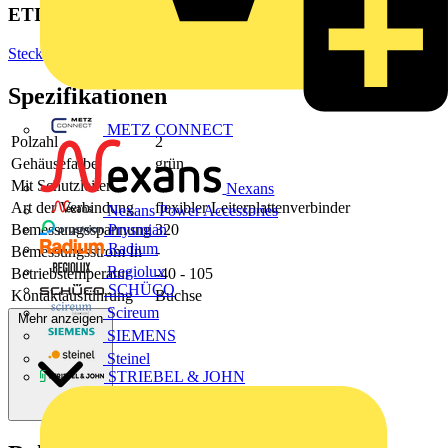
ETIM Group
Steckverbinder
Spezifikationen
METZ CONNECT
Polzahl
2
Gehäusefarbe
grün
Mit Schutzleiter
-
Nexans
Art der Verbindung
flexibler Leiterplattenverbinder
Nexans Power Accessories
Bemessungsspannung
320
Prysmian
Radium
Bemessungsstrom In
-
Regiolux
Betriebstemperatur
-40 - 105
SCHÜCO
Kontaktausführung
Buchse
Scireum
Mehr anzeigen
SIEMENS
Steinel
STRIEBEL & JOHN