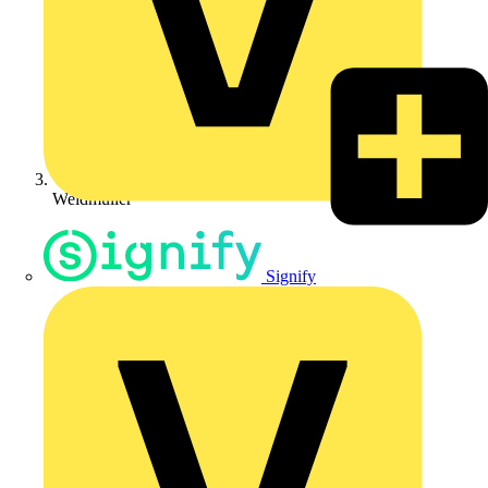
Weidmüller
Signify