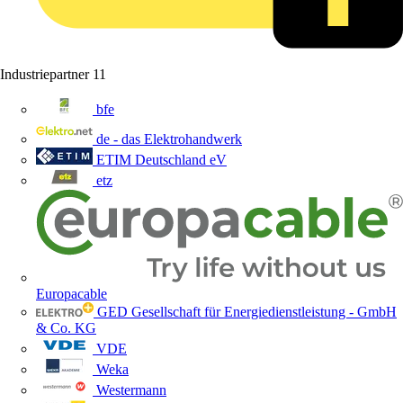
Industriepartner
11
bfe
de - das Elektrohandwerk
ETIM Deutschland eV
etz
Europacable
GED Gesellschaft für Energiedienstleistung - GmbH
& Co. KG
VDE
Weka
Westermann