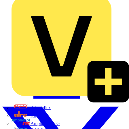
Adaptaflex
Alre
Amphenol FTG