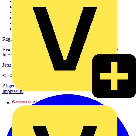
Weitere Links
Über uns
Kontakt
Downloadbereich (PDFs)
Häufig gestellte Fragen
voltimum.com
Registrierung
Registrieren Sie sich kostenlos und erhalten Sie stets aktuelle
Informationen aus der Elektroindustrie.
Jetzt registrieren
© 2002-
2026
Voltimum
Allgemeine Geschäftsbedingungen
Datenschutzerklärung
Impressum
Alexander Bürkle GmbH & Co. KG