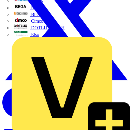
BALS
Bega
Bticino
Cimco
DOTLUX GmbH
Elso