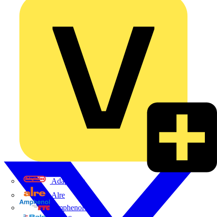
Adaptaflex
Alre
Amphenol FTG