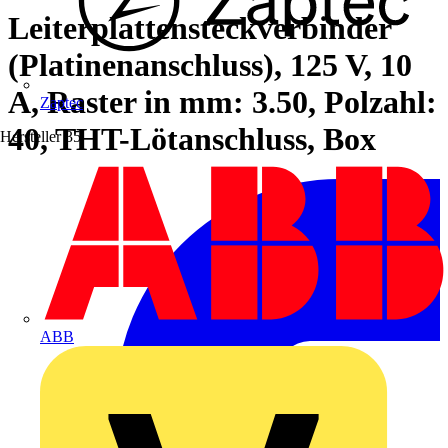
Leiterplattensteckverbinder
(Platinenanschluss), 125 V, 10
A, Raster in mm: 3.50, Polzahl:
Zaptec
40, THT-Lötanschluss, Box
Hersteller
35
ABB