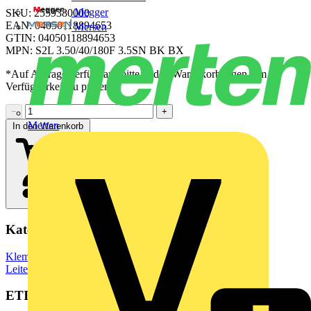
Megger
SKU: 2559380000
EAN: 04050118894653
Mersen
GTIN: 04050118894653
MPN: S2L 3.50/40/180F 3.5SN BK BX
*Auf Anfrage verfügbar - bitte in den Warenkorb legen, um
Verfügbarkeit zu prüfen
−
+
Merten
In den Warenkorb
Kategorien
Klemmen, Steckverbinder & Verbindungselemente
Leiterplattensteckverbinder
ETIM Group