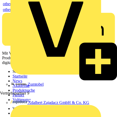
others
others
Mit Voltimum erhalten Elektrofachkräfte Zugang zu Branchennews,
Produktinformationen, Schulungen und Tools – alles auf einer
digitalen Plattform und Community.
Sitemap
Startseite
News
Zumtobel
Akademie
Produktsuche
Vertriebspartner
9
Partner
Voltimum+
Adalbert Zajadacz GmbH & Co. KG
Weitere Links
Über uns