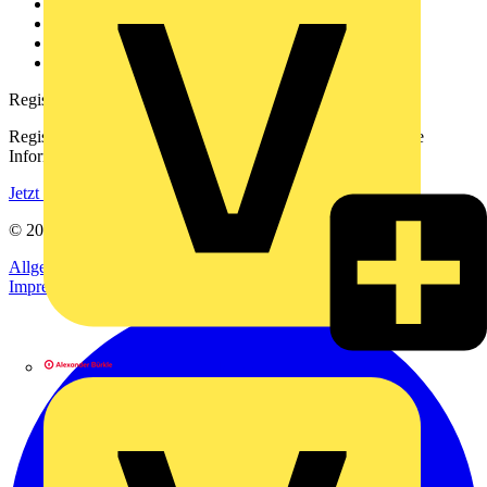
Kontakt
Downloadbereich (PDFs)
Häufig gestellte Fragen
voltimum.com
Registrierung
Registrieren Sie sich kostenlos und erhalten Sie stets aktuelle
Informationen aus der Elektroindustrie.
Jetzt registrieren
© 2002-
2026
Voltimum
Allgemeine Geschäftsbedingungen
Datenschutzerklärung
Impressum
Alexander Bürkle GmbH & Co. KG