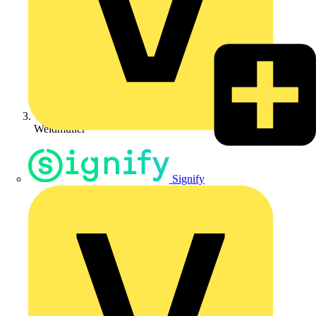
Weidmüller
Signify