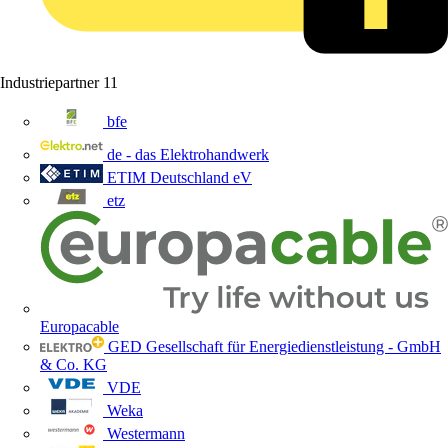
Industriepartner
11
bfe
de - das Elektrohandwerk
ETIM Deutschland eV
etz
Europacable
GED Gesellschaft für Energiedienstleistung - GmbH
& Co. KG
VDE
Weka
Westermann