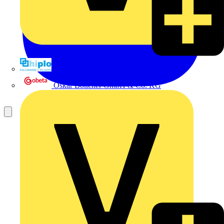
Hillmann & Ploog GmbH & Co. KG
Oskar Böttcher GmbH & Co. KG