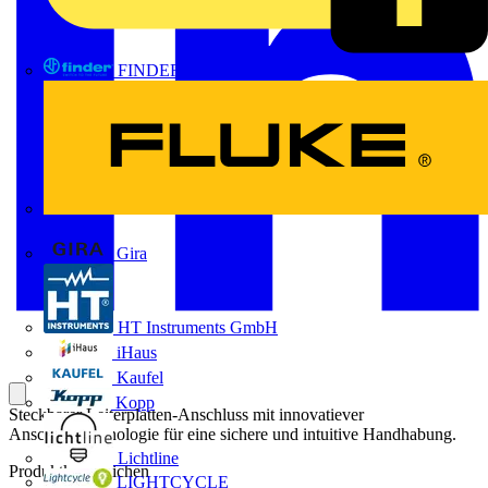
FINDER
FLUKE
Gira
HT Instruments GmbH
iHaus
Kaufel
Kopp
Steckbarer Leiterplatten-Anschluss mit innovatiever
Anschlusstechnologie für eine sichere und intuitive Handhabung.
Lichtline
Produktkennzeichen
LIGHTCYCLE