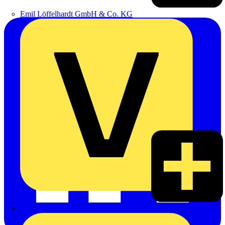
Emil Löffelhardt GmbH & Co. KG
Hardy Schmitz