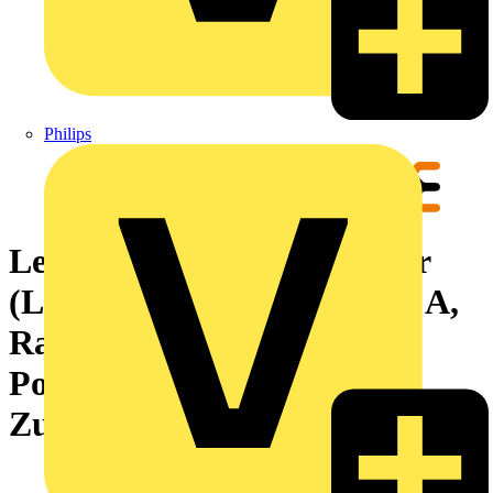
Philips
Leiterplattensteckverbinder
(Leiteranschluss), 320 V, 18 A,
Raster in mm: 5.08, 4 mm²,
Polzahl: 23,
Zugbügelanschluss, Box