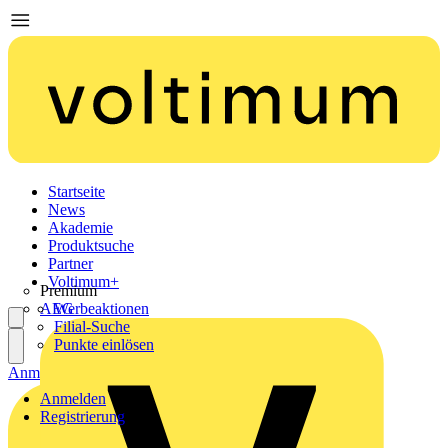
Startseite
News
Akademie
Produktsuche
Partner
Voltimum+
Premium
AEG
Werbeaktionen
Filial-Suche
Punkte einlösen
Anmelden
Registrierung
Anmelden
Registrierung