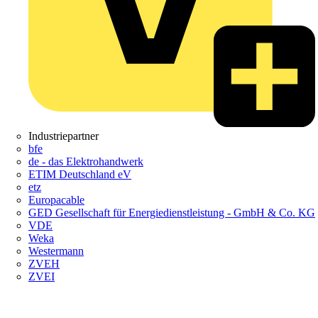
Industriepartner
bfe
de - das Elektrohandwerk
ETIM Deutschland eV
etz
Europacable
GED Gesellschaft für Energiedienstleistung - GmbH & Co. KG
VDE
Weka
Westermann
ZVEH
ZVEI