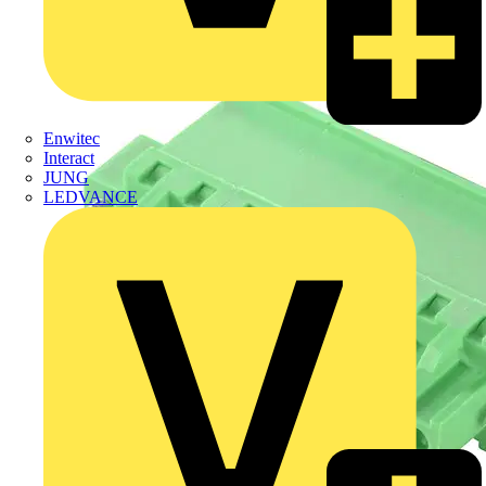
Enwitec
Interact
JUNG
LEDVANCE