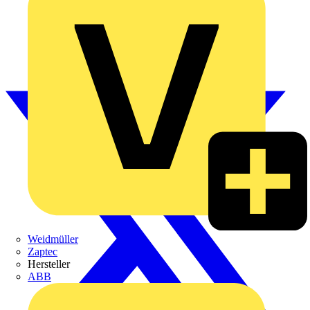
Weidmüller
Zaptec
Hersteller
ABB