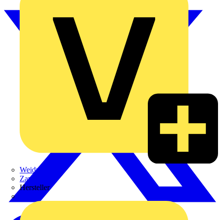
Weidmüller
Zaptec
Hersteller
ABB