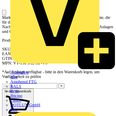
Markierer für Leiter und Kabel sind Kennzeichnungselemente, die
für die eindeutige Kennzeichnung, Organisation und
Nachverfolgbarkeit von elektrischen Leitern und Kabeln in Anlagen
und Geräten verwendet werden.
Produktkennzeichen
SKU: 2571330000
EAN: 04050118608359
GTIN: 04050118608359
MPN: VT-TM 3/12 HF-V0
*Auf Anfrage verfügbar - bitte in den Warenkorb legen, um
Adaptaflex
Verfügbarkeit zu prüfen
Alre
Amphenol FTG
−
+
BALS
Bega
In den Warenkorb
Bticino
Cimco
DOTLUX GmbH
Elso