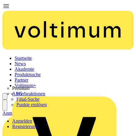
Startseite
News
Akademie
Produktsuche
Partner
Voltimum+
Premium
AEG
Werbeaktionen
Filial-Suche
Punkte einlösen
Anmelden
Registrierung
Anmelden
Registrierung