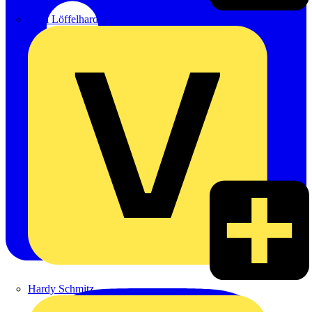
Emil Löffelhardt GmbH & Co. KG
Hardy Schmitz