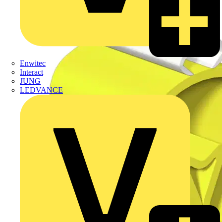
Enwitec
Interact
JUNG
LEDVANCE