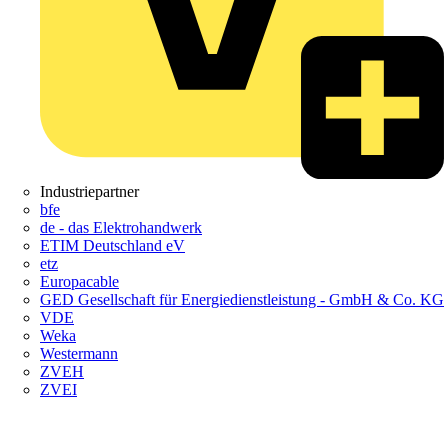
Industriepartner
bfe
de - das Elektrohandwerk
ETIM Deutschland eV
etz
Europacable
GED Gesellschaft für Energiedienstleistung - GmbH & Co. KG
VDE
Weka
Westermann
ZVEH
ZVEI