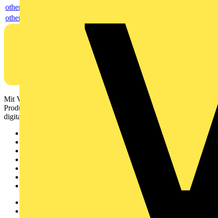
others
others
Mit Voltimum erhalten Elektrofachkräfte Zugang zu Branchennews,
Produktinformationen, Schulungen und Tools – alles auf einer
digitalen Plattform und Community.
Sitemap
Startseite
News
Akademie
Produktsuche
Partner
Voltimum+
Weitere Links
Über uns