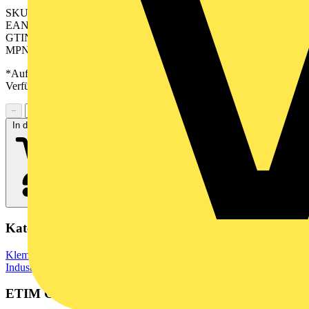
SKU: 2549320000
EAN: 04050118558753
GTIN: 04050118558753
MPN: BVFL 7.62HP/02/180MF2 BCF/04R SN BK BX
*Auf Anfrage verfügbar - bitte in den Warenkorb legen, um
Verfügbarkeit zu prüfen
−
+
In den Warenkorb
Kategorien
Klemmen, Steckverbinder & Verbindungselemente
Industriesteckverbinder
ETIM Group