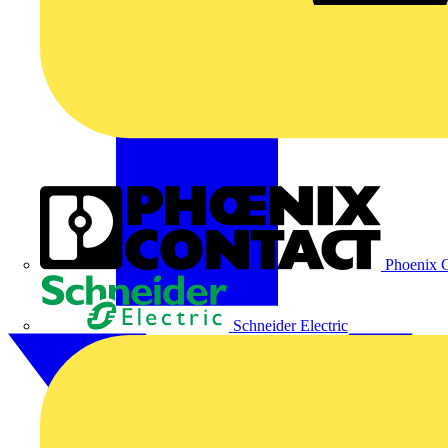
Phoenix C
Schneider Electric