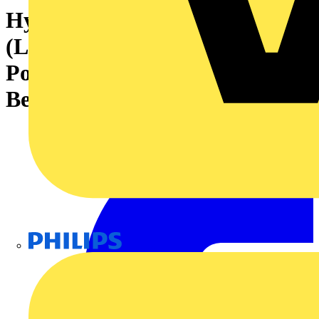
Hybridsteckverbinder
(Leiteranschluss), 7.62 mm,
Polzahl: 2, PUSH IN mit
Betätigungselement
Philips