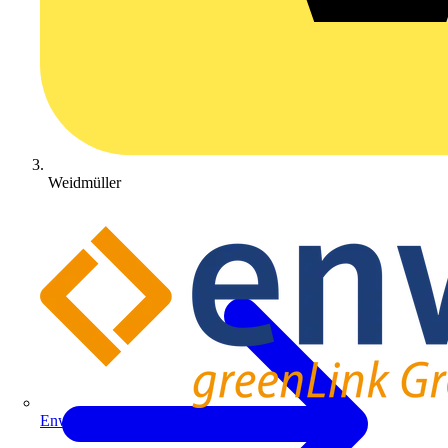
Weidmüller
Enwitec