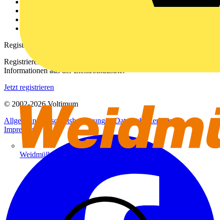
Kontakt
Downloadbereich (PDFs)
Häufig gestellte Fragen
voltimum.com
Registrierung
Registrieren Sie sich kostenlos und erhalten Sie stets aktuelle
Informationen aus der Elektroindustrie.
Jetzt registrieren
© 2002-
2026
Voltimum
Allgemeine Geschäftsbedingungen
Datenschutzerklärung
Impressum
Weidmüller