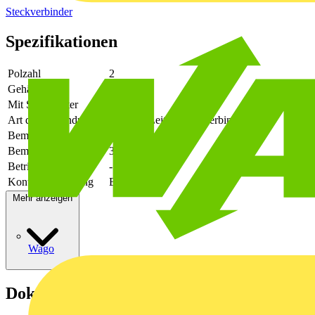
Steckverbinder
Spezifikationen
Polzahl
2
Gehäusefarbe
schwarz
Mit Schutzleiter
-
Art der Verbindung
flexibler Leiterplattenverbinder
Bemessungsspannung
1000
Bemessungsstrom In
34
Betriebstemperatur
-50 - 125
Kontaktausführung
Buchse
Mehr anzeigen
Wago
Dokumente