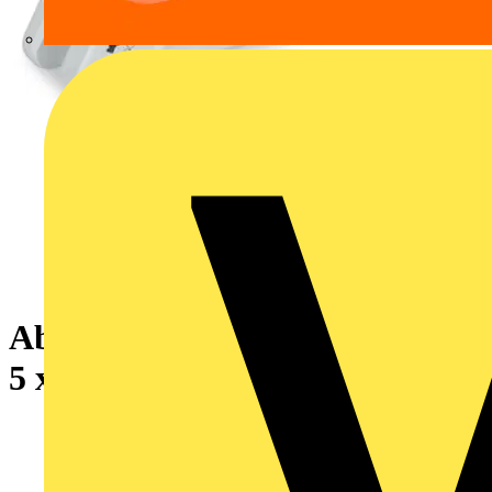
Abisoliermesser,für Flachkabel
5 x 10 mm²