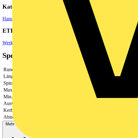
Kategorien
Hand- und Elektrowerkzeuge
Handwerkzeuge
ETIM Group
Werkzeuge (Pressen/Schneiden/Abisolieren)
Spezifikationen
Rundschnitt
Ja
Längsschnitt
Ja
Spiralschnitt
Nein
Max. AWG-Größe
-
Min. AWG-Größe
-
Auswechselbare Messer
Nein
Kerbtiefe einstellbar
Nein
Abisolierbereich Durchmesser
Mehr anzeigen