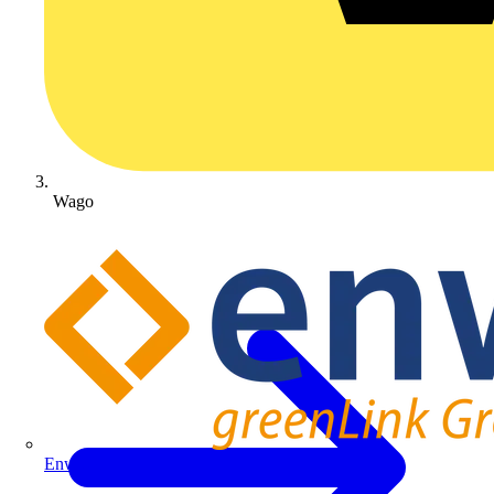
Wago
Enwitec