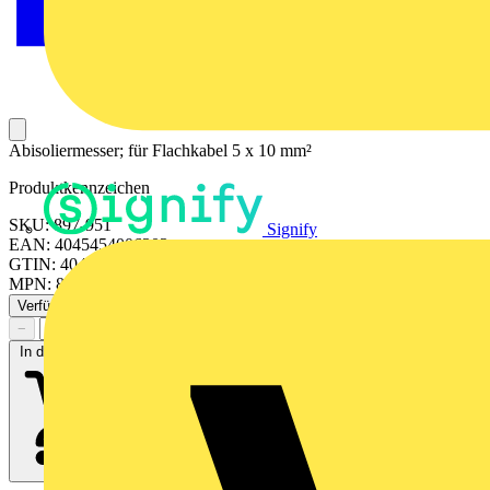
Abisoliermesser; für Flachkabel 5 x 10 mm²
Produktkennzeichen
SKU: 897-951
Signify
EAN: 4045454006303
GTIN: 4045454006303
MPN: 897-951
Verfügbar: 1 Händler
−
+
In den Warenkorb