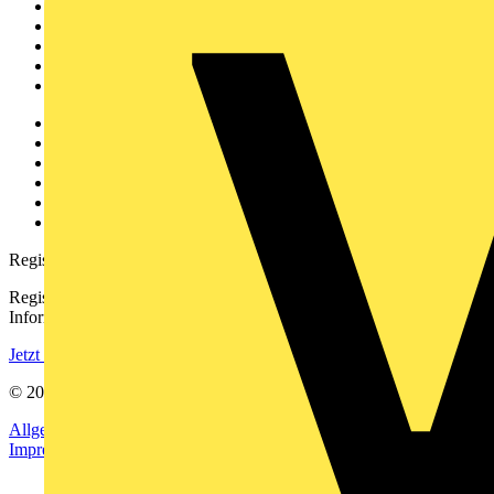
News
Akademie
Produktsuche
Partner
Voltimum+
Weitere Links
Über uns
Kontakt
Downloadbereich (PDFs)
Häufig gestellte Fragen
voltimum.com
Registrierung
Registrieren Sie sich kostenlos und erhalten Sie stets aktuelle
Informationen aus der Elektroindustrie.
Jetzt registrieren
© 2002-
2026
Voltimum
Allgemeine Geschäftsbedingungen
Datenschutzerklärung
Impressum