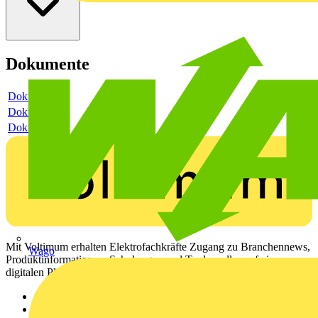
Dokumente
Dokument
Dokument
Dokument
Mit Voltimum erhalten Elektrofachkräfte Zugang zu Branchennews,
Wago
Produktinformationen, Schulungen und Tools – alles auf einer
digitalen Plattform und Community.
Sitemap
Startseite