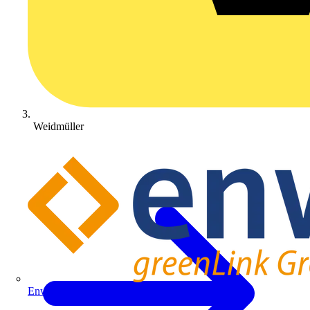
Weidmüller
Enwitec