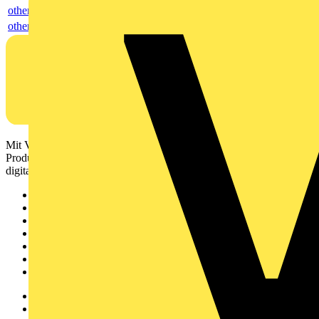
others
others
Mit Voltimum erhalten Elektrofachkräfte Zugang zu Branchennews,
Produktinformationen, Schulungen und Tools – alles auf einer
digitalen Plattform und Community.
Sitemap
Startseite
News
Akademie
Produktsuche
Partner
Voltimum+
Weitere Links
Über uns