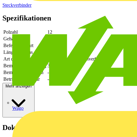
Steckverbinder
Spezifikationen
Polzahl
12
Gehäusefarbe
grün
Befestigungsart
löten
Länge des Pins
3.9
Art der Verbindung
flexibler Leiterplattenverbinder
Bemessungsspannung
320
Bemessungsstrom In
-
Betriebstemperatur
-40 - 105
Mehr anzeigen
Wago
Dokumente