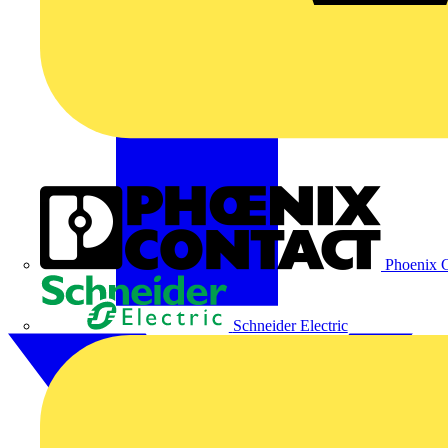
Phoenix C
Schneider Electric