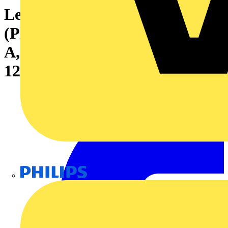
Leiterplattensteckverbinder
(Platinenanschluss), 320 V, 15
A, Raster in mm: 5.00, Polzahl:
12, THT-Lötanschluss, Box
Philips