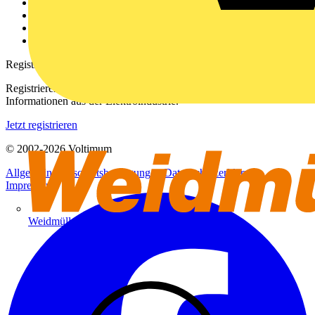
Kontakt
Downloadbereich (PDFs)
Häufig gestellte Fragen
voltimum.com
Registrierung
Registrieren Sie sich kostenlos und erhalten Sie stets aktuelle
Informationen aus der Elektroindustrie.
Jetzt registrieren
© 2002-
2026
Voltimum
Allgemeine Geschäftsbedingungen
Datenschutzerklärung
Impressum
Weidmüller