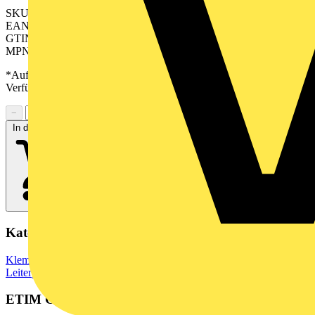
SKU: 2645840000
EAN: 04050118641134
GTIN: 04050118641134
MPN: CH 5.00/12/90 3.9SN GN BX
*Auf Anfrage verfügbar - bitte in den Warenkorb legen, um
Verfügbarkeit zu prüfen
−
+
In den Warenkorb
Kategorien
Klemmen, Steckverbinder & Verbindungselemente
Leiterplattensteckverbinder
ETIM Group