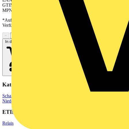
GTIN: 04050118670516
MPN: TRP 24VUC 2CO
*Auf Anfrage verfügbar - bitte in den Warenkorb legen, um
Verfügbarkeit zu prüfen
−
+
In den Warenkorb
Kategorien
Schaltgeräte & Überstromschutz
Schaltgeräte
Niederspannungsschaltgeräte
ETIM Group
Relais