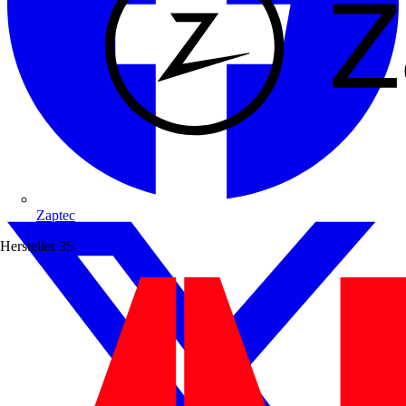
Zaptec
Hersteller
35