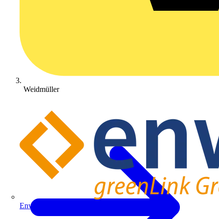
Weidmüller
Enwitec