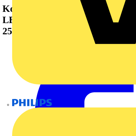
Koppelrelais, 24 V UC ±10 %,
LED grün, 2 Wechsler (AgNi) ,
250 V AC, 8 A, PUSH IN
Philips