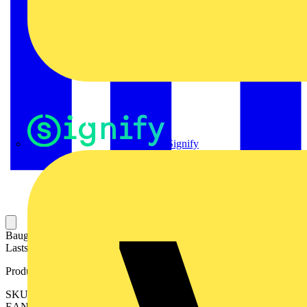
Signify
Baugruppe aus Steckrelais und Stecksockel. Steuerstromkreis und
Laststromkreis sind galvanisch getrennt.
Produktkennzeichen
SKU: 2618320000
EAN: 04050118670516