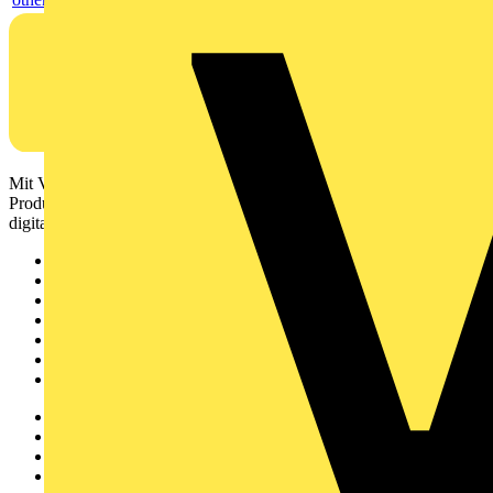
Mit Voltimum erhalten Elektrofachkräfte Zugang zu Branchennews,
Produktinformationen, Schulungen und Tools – alles auf einer
digitalen Plattform und Community.
Sitemap
Startseite
News
Akademie
Produktsuche
Partner
Voltimum+
Weitere Links
Über uns
Kontakt
Downloadbereich (PDFs)