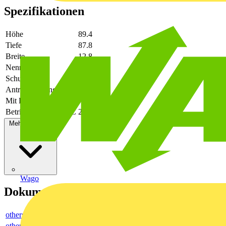
Spezifikationen
Höhe
89.4
Tiefe
87.8
Breite
12.8
Nennstrom
8
Schutzart (IP)
IP20
Antrieb, Polung
ungepolt
Mit LED-Anzeige
Ja
Betriebsspannung DC
250 - 250
Mehr anzeigen
Wago
Dokumente
others
others