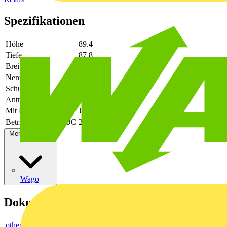
Spezifikationen
Höhe
89.4
Tiefe
87.8
Breite
12.8
Nennstrom
8
Schutzart (IP)
IP20
Antrieb, Polung
ungepolt
Mit LED-Anzeige
Ja
Betriebsspannung DC
250 - 250
Mehr anzeigen
Wago
Dokumente
others