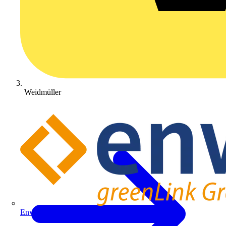
Weidmüller
Enwitec