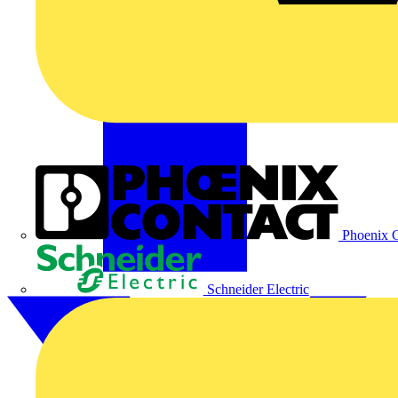
Phoenix C
Schneider Electric