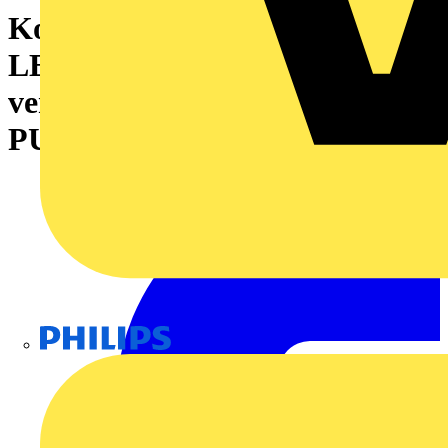
Koppelrelais, 120 V AC ±10 %,
LED grün, 2 Wechsler (AgNi
vergoldet) , 250 V AC, 8 A,
PUSH IN
Philips