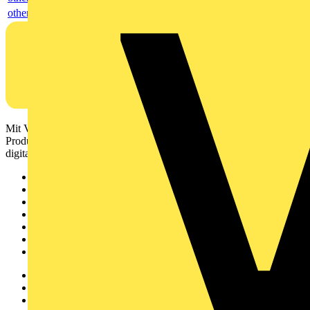
others
Mit Voltimum erhalten Elektrofachkräfte Zugang zu Branchennews,
Produktinformationen, Schulungen und Tools – alles auf einer
digitalen Plattform und Community.
Sitemap
Startseite
News
Akademie
Produktsuche
Partner
Voltimum+
Weitere Links
Über uns
Kontakt