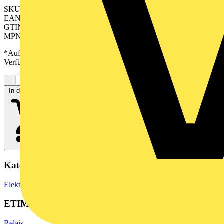
SKU: 2618490000
EAN: 04050118670349
GTIN: 04050118670349
MPN: TRP 120VAC RC 2CO AU
*Auf Anfrage verfügbar - bitte in den Warenkorb legen, um
Verfügbarkeit zu prüfen
−
+
In den Warenkorb
Kategorien
Elektronische Bauteile
Relais
ETIM Group
Relais