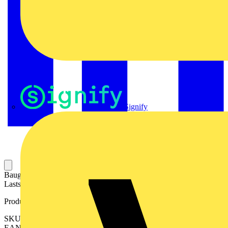
Signify
Baugruppe aus Steckrelais und Stecksockel. Steuerstromkreis und
Laststromkreis sind galvanisch getrennt.
Produktkennzeichen
SKU: 2576270000
EAN: 04050118586039