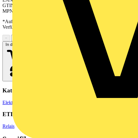
GTIN: 04050118586039
MPN: DRIKITP 230VAC 2CO LD
*Auf Anfrage verfügbar - bitte in den Warenkorb legen, um
Verfügbarkeit zu prüfen
−
+
In den Warenkorb
Kategorien
Elektronische Bauteile
Relais
ETIM Group
Relais