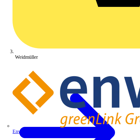
Weidmüller
Enwitec