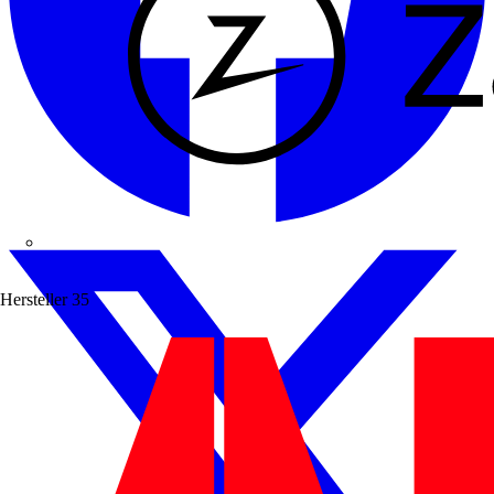
Zaptec
Hersteller
35