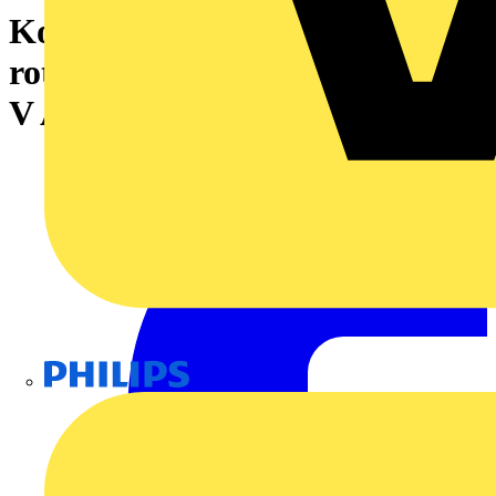
Koppelrelais, 230 V AC, LED
rot, 2 Wechsler (AgSnO) , 250
V AC, 5 A, PUSH IN
Philips