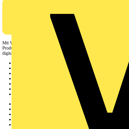
Mit Voltimum erhalten Elektrofachkräfte Zugang zu Branchennews,
Produktinformationen, Schulungen und Tools – alles auf einer
digitalen Plattform und Community.
Sitemap
Startseite
News
Akademie
Produktsuche
Partner
Voltimum+
Weitere Links
Über uns
Kontakt
Downloadbereich (PDFs)
Häufig gestellte Fragen