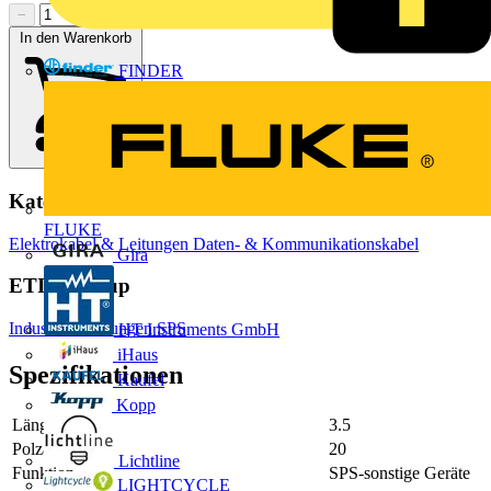
−
+
In den Warenkorb
FINDER
Kategorien
FLUKE
Elektrokabel & Leitungen
Daten- & Kommunikationskabel
Gira
ETIM Group
Industriesteuerungen SPS
HT Instruments GmbH
iHaus
Spezifikationen
Kaufel
Kopp
Länge
3.5
Polzahl
20
Lichtline
Funktion
SPS-sonstige Geräte
LIGHTCYCLE