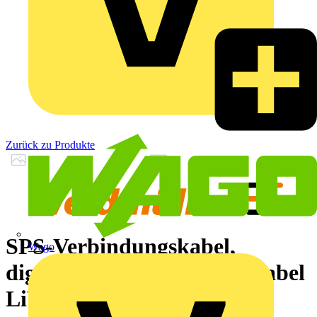
Zurück zu Produkte
SPS-Verbindungskabel,
Wago
digitale Signale, 20 Pole, Kabel
LiYY, 3.5 m