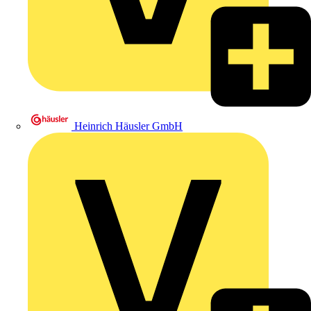
Heinrich Häusler GmbH