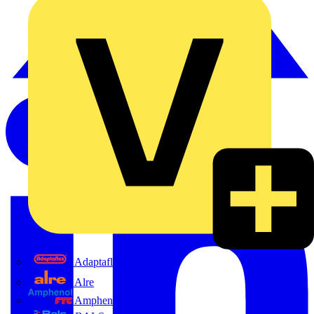
Adaptaflex
Alre
Amphenol FTG