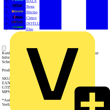
BALS
Bega
Bticino
Cimco
DOTLUX GmbH
Elso
Konfektioniertes Kabel für die elektrische Verbindung und zur
Informationsübertragung zwischen der SPS und einer SPS-
Schnittstelle.
Produktkennzeichen
SKU: 2534060035
EAN: 04099986599925
GTIN: 04099986599925
MPN: PAC-MTM3-HE20-V0-3M5
*Auf Anfrage verfügbar - bitte in den Warenkorb legen, um
Verfügbarkeit zu prüfen