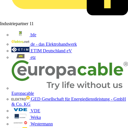
Industriepartner
11
bfe
de - das Elektrohandwerk
ETIM Deutschland eV
etz
Europacable
GED Gesellschaft für Energiedienstleistung - GmbH
& Co. KG
VDE
Weka
Westermann