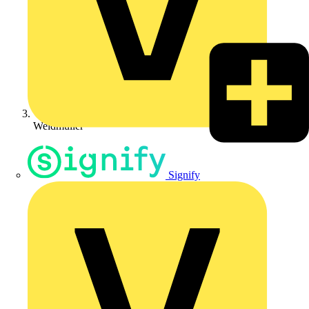
Weidmüller
Signify