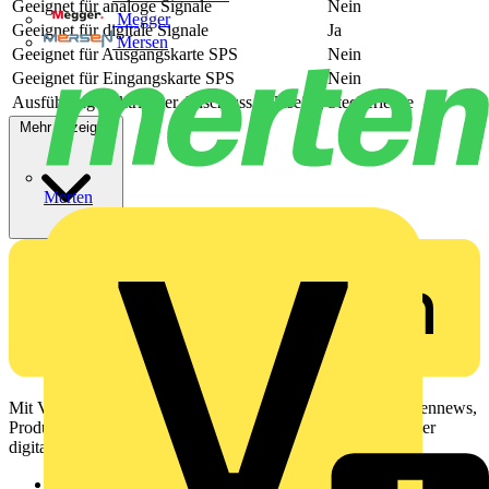
Geeignet für analoge Signale
Nein
Megger
Geeignet für digitale Signale
Ja
Mersen
Geeignet für Ausgangskarte SPS
Nein
Geeignet für Eingangskarte SPS
Nein
Ausführung elektrischer Anschluss, feldseitig
Steckerleiste
Mehr anzeigen
Merten
Mit Voltimum erhalten Elektrofachkräfte Zugang zu Branchennews,
Produktinformationen, Schulungen und Tools – alles auf einer
digitalen Plattform und Community.
Sitemap