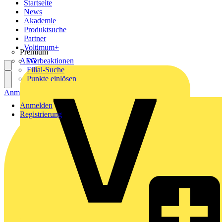
Startseite
News
Akademie
Produktsuche
Partner
Voltimum+
Premium
AEG
Werbeaktionen
Filial-Suche
Punkte einlösen
Anmelden
Registrierung
Anmelden
Registrierung