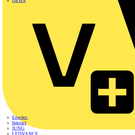
DEHN
Enwitec
Interact
JUNG
LEDVANCE