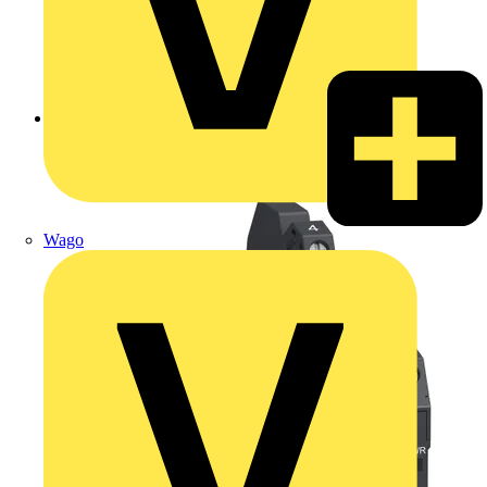
Zurück zu Produkte
Wago