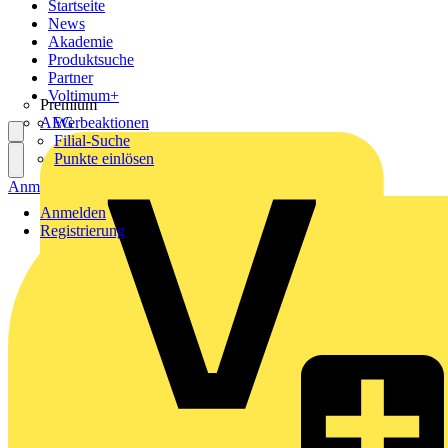
Startseite
News
Akademie
Produktsuche
Partner
Voltimum+
Premium
AEG
Werbeaktionen
Filial-Suche
Punkte einlösen
Anmelden
Registrierung
Anmelden
Registrierung