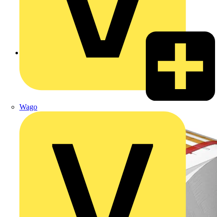
Zurück zu Produkte
Wago