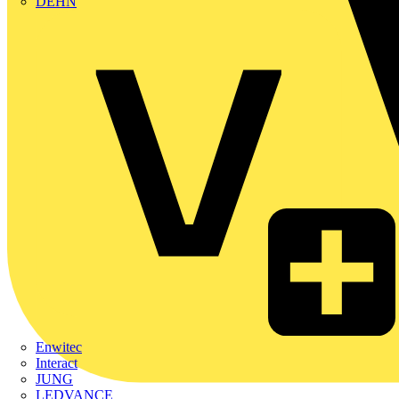
DEHN
Enwitec
Interact
JUNG
LEDVANCE