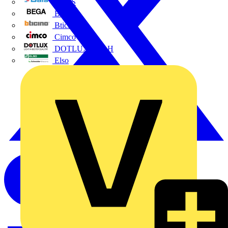
BALS
Bega
Bticino
Cimco
DOTLUX GmbH
Elso