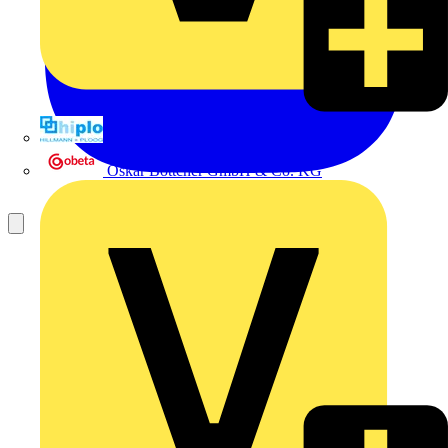
Hillmann & Ploog GmbH & Co. KG
Oskar Böttcher GmbH & Co. KG