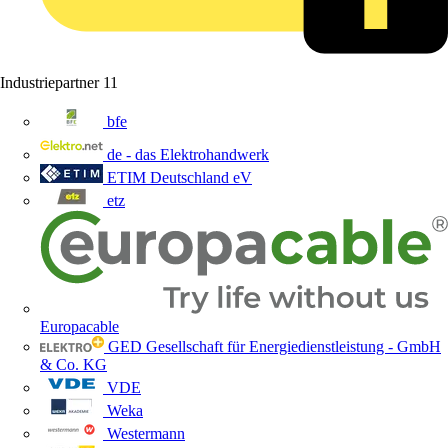
Industriepartner
11
bfe
de - das Elektrohandwerk
ETIM Deutschland eV
etz
Europacable
GED Gesellschaft für Energiedienstleistung - GmbH
& Co. KG
VDE
Weka
Westermann