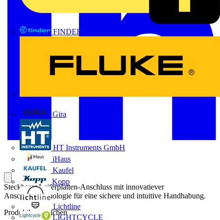
FINDER
FLUKE
Gira
HT Instruments GmbH
iHaus
Kaufel
Kopp
Steckbarer Leiterplatten-Anschluss mit innovatiever
Anschlusstechnologie für eine sichere und intuitive Handhabung.
Lichtline
Produktkennzeichen
LIGHTCYCLE