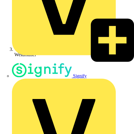
Weidmüller
Signify