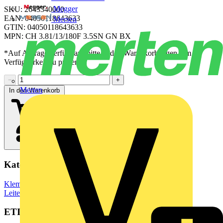
Megger
SKU: 2643340000
EAN: 04050118643633
Mersen
GTIN: 04050118643633
MPN: CH 3.81/13/180F 3.5SN GN BX
*Auf Anfrage verfügbar - bitte in den Warenkorb legen, um
Verfügbarkeit zu prüfen
−
+
Merten
In den Warenkorb
Kategorien
Klemmen, Steckverbinder & Verbindungselemente
Leiterplattensteckverbinder
ETIM Group