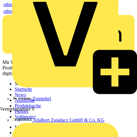
others
others
Mit Voltimum erhalten Elektrofachkräfte Zugang zu Branchennews,
Produktinformationen, Schulungen und Tools – alles auf einer
digitalen Plattform und Community.
Sitemap
Startseite
News
Zumtobel
Akademie
Produktsuche
Vertriebspartner
9
Partner
Voltimum+
Adalbert Zajadacz GmbH & Co. KG
Weitere Links
Über uns