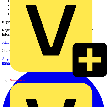
Kontakt
Downloadbereich (PDFs)
Häufig gestellte Fragen
voltimum.com
Registrierung
Registrieren Sie sich kostenlos und erhalten Sie stets aktuelle
Informationen aus der Elektroindustrie.
Jetzt registrieren
© 2002-
2026
Voltimum
Allgemeine Geschäftsbedingungen
Datenschutzerklärung
Impressum
Alexander Bürkle GmbH & Co. KG