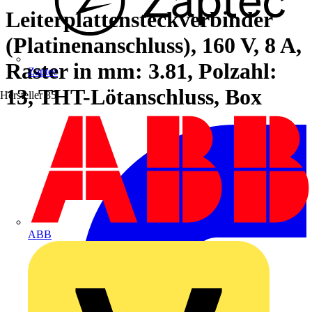
Leiterplattensteckverbinder
(Platinenanschluss), 160 V, 8 A,
Raster in mm: 3.81, Polzahl:
Zaptec
13, THT-Lötanschluss, Box
Hersteller
35
ABB