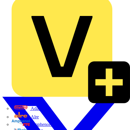
Adaptaflex
Alre
Amphenol FTG