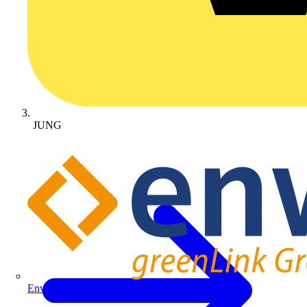
JUNG
Enwitec