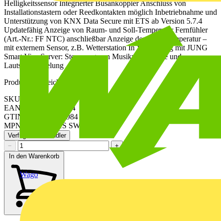
Helligkeitssensor Integrierter Busankoppler Anschluss von
Installationstastern oder Reedkontakten möglich Inbetriebnahme und
Unterstützung von KNX Data Secure mit ETS ab Version 5.7.4
Updatefähig Anzeige von Raum- und Soll-Temperatur Fernfühler
(Art.-Nr.: FF NTC) anschließbar Anzeige der Außentemperatur –
mit externem Sensor, z.B. Wetterstation In Verbindung mit JUNG
Smart Visu Server: Steuerung von Musikwiedergabe und
Lautstärkeregelung
Produktkennzeichen
SKU: LS459D1SSWM
EAN: 4011377194984
GTIN: 4011377194984
MPN: LS 459 D 1S SWM
Verfügbar: 1 Händler
−
+
In den Warenkorb
Wago