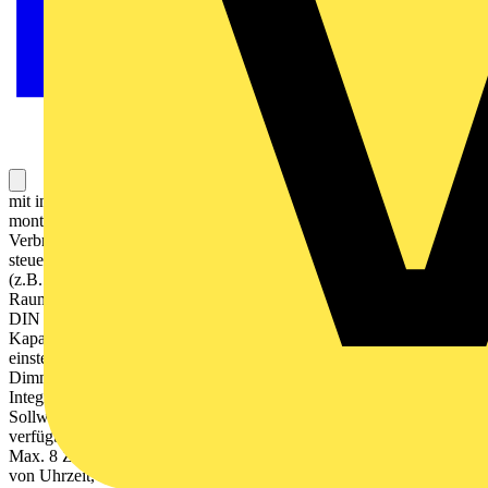
mit integriertem 1fach-Rahmen LS 990 Nur als Einzelgerät zu
montieren! Bestimmungsgemäßer Gebrauch Bedienen von
Verbrauchern (Licht schalten und dimmen, Jalousien und Rollladen
steuern etc.) Visualisieren von Anlagenzuständen und Informationen
(z.B. Temperatur und Helligkeit) Messen und Regeln der
Raumtemperatur Montage in Gerätedose mit Abmessungen nach
DIN 49073 Produkteigenschaften Hochauflösendes IPS Farbdisplay
Kapazitiver Touchscreen Funktionen der Favoriten-Seiten
einstellbar (ohne ETS) Max. 32 Bedienfunktionen Schalten,
Dimmen, Jalousiesteuerung, Wertgeber, Szenenaufruf etc.
Integrierter Raumtemperaturfühler Raumtemperaturregelung mit
Sollwertvorgabe Steuerung von Split-Units (nur mit Update,
verfügbar seit Juli 2024) Alarmfunktion (akustisch und/oder optisch)
Max. 8 Zeitschaltfunktionen aktivierbar und einstellbar (abhängig
von Uhrzeit, Astro oder Zufall) Integrierter Näherungs- und