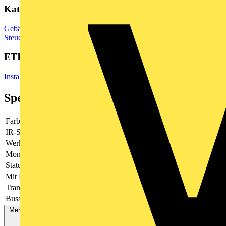
Kategorien
Gebäudeleittechnik & Automation
Speicherprogrammierbare
Steuerungen
ETIM Group
Installationsbussysteme
Spezifikationen
Farbe
schwarz
IR-Sensor
Nein
Werkstoff
Kunststoff
Montageart
Unterputz
Status-LED
Ja
Mit Display
Nein
Transparent
Nein
Bussystem KNX
Ja
Mehr anzeigen