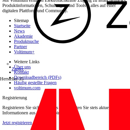
Mit Voltimum erhalten Elektrofachkräfte Zugang zu Branchennews,
Produktinformationen, Schulungen und Tools – alles auf einer
digitalen Plattform und Community.
Sitemap
Startseite
News
Akademie
Produktsuche
Partner
Voltimum+
Weitere Links
Über uns
Zaptec
Kontakt
Downloadbereich (PDFs)
Hersteller
35
Häufig gestellte Fragen
voltimum.com
Registrierung
Registrieren Sie sich kostenlos und erhalten Sie stets aktuelle
Informationen aus der Elektroindustrie.
Jetzt registrieren