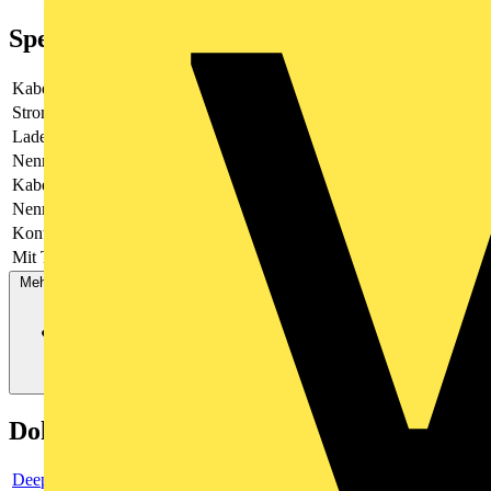
Spezifikationen
Kabeltyp
gerade
Stromart
AC 3-phasig
Lademodus
Mode 3
Nennstrom
32
Kabellänge
7
Nennspannung
415
Kontaktmaterial
sonstige
Mit Temperatursensor
Nein
Mehr anzeigen
Dokumente
Deeplink product page