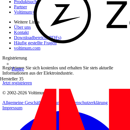
Produktsuche
Partner
Voltimum+
Weitere Links
Über uns
Kontakt
Downloadbereich (PDFs)
Häufig gestellte Fragen
voltimum.com
Registrierung
Registrieren Sie sich kostenlos und erhalten Sie stets aktuelle
Zaptec
Informationen aus der Elektroindustrie.
Hersteller
35
Jetzt registrieren
© 2002-
2026
Voltimum
Allgemeine Geschäftsbedingungen
Datenschutzerklärung
Impressum