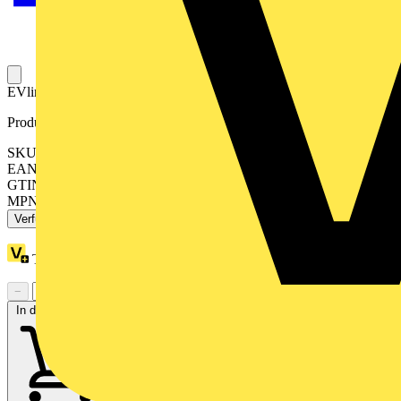
EVlink - Ladekabel T2-T2 22kW-3ph (32A) 7m.
Produktkennzeichen
SKU: EVP1CNL32322
EAN: 3606481290601
GTIN: 3606481290601
MPN: EVP1CNL32322
Verfügbar: 2 Händler
Treuepunkte:
118
−
+
In den Warenkorb