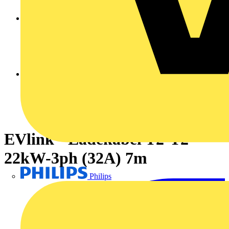
EVlink - Ladekabel T2-T2
22kW-3ph (32A) 7m
Philips