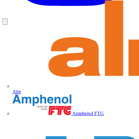
Alre
Amphenol FTG