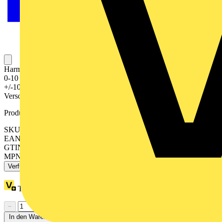
Harmony Analog. Konverter für normierte Analogsignale. Eingang
0-10 V, +/- 10V, 0-20 mA, 4-20 mA. Ausgang einstellbar 0-10 V,
+/-10 V, 0-20 mA, 4-20 mA. Galvanische Trennung vorhanden.
Versorgungsspannung 24 VDC. Aufrastbar auf Hutschiene.
Produktkennzeichen
SKU: RMCL55BD
EAN: 3389110108897
GTIN: 3389110108897
MPN: RMCL55BD
Verfügbar: 2 Händler
Treuepunkte:
48
−
+
In den Warenkorb