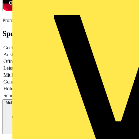
Promotional video
Spezifikationen
Geeicht
Ja
Ausführung
Durchsteckstromwandler
Öffnungsbreite
31 - 31
Leistungsaufnahme
-
Mit Kupferschiene
Ja
Genauigkeitsklasse
-
Höhe der Öffnung
90 - 90
Schnappbefestigung
Ja
Mehr anzeigen