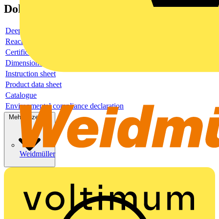
Dokumente
Deeplink product page
Reach Declaration URL
Certificate
Dimensioned drawing
Instruction sheet
Product data sheet
Catalogue
Environmental compliance declaration
Mehr anzeigen
Weidmüller