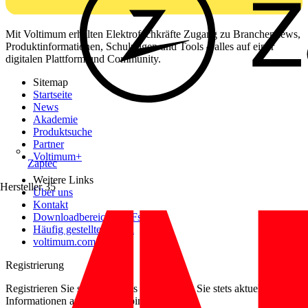
Mit Voltimum erhalten Elektrofachkräfte Zugang zu Branchennews,
Produktinformationen, Schulungen und Tools – alles auf einer
digitalen Plattform und Community.
Sitemap
Startseite
News
Akademie
Produktsuche
Partner
Voltimum+
Zaptec
Weitere Links
Hersteller
35
Über uns
Kontakt
Downloadbereich (PDFs)
Häufig gestellte Fragen
voltimum.com
Registrierung
Registrieren Sie sich kostenlos und erhalten Sie stets aktuelle
Informationen aus der Elektroindustrie.