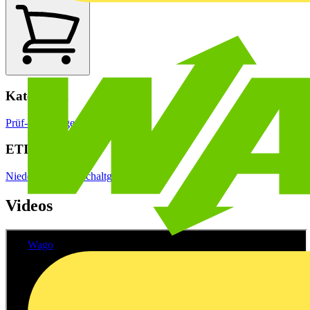
Kategorien
Prüf- & Messgeräte
ETIM Group
Niederspannungsschaltgeräte
Videos
Wago