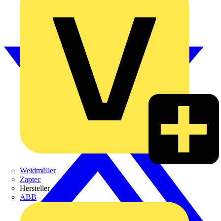
Weidmüller
Zaptec
Hersteller
ABB