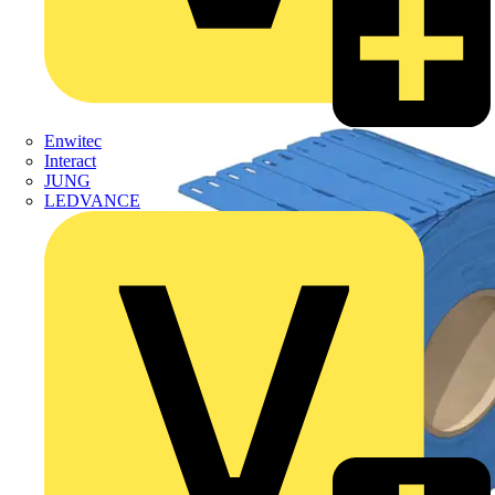
Enwitec
Interact
JUNG
LEDVANCE