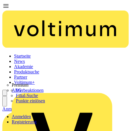
Startseite
News
Akademie
Produktsuche
Partner
Voltimum+
Premium
AEG
Werbeaktionen
Filial-Suche
Punkte einlösen
Anmelden
Registrierung
Anmelden
Registrierung