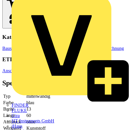
Kategorien
Baustoffe & Verbrauchsmaterialien
Markierung & Kennzeichnung
ETIM Group
Anschluss- und Verbindungstechnik/Isoliermaterial (Elektro)
Spezifikationen
Typ
mittelwandig
Farbe
blau
FINDER
Breite
13
FLUKE
Länge
60
Gira
HT Instruments GmbH
Aufdruck
ohne
iHaus
Werkstoff
Kunststoff