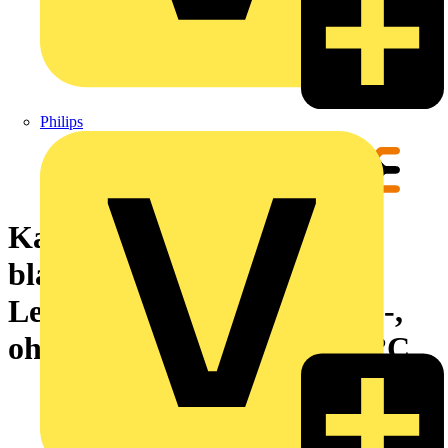
Philips
Kabelmarkierungssystem,
blau,
Leiteraußendurchmesser:7 -,
ohne, Polyethylen, -30...65 °C