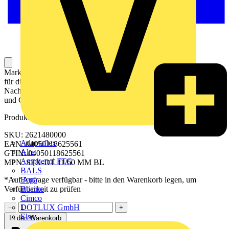
Markierer für Leiter und Kabel sind Kennzeichnungselemente, die
für die eindeutige Kennzeichnung, Organisation und
Nachverfolgbarkeit von elektrischen Leitern und Kabeln in Anlagen
und Geräten verwendet werden.
Produktkennzeichen
SKU: 2621480000
Adaptaflex
EAN: 04050118625561
Alre
GTIN: 04050118625561
Amphenol FTG
MPN: SFX-DT 11/60 MM BL
BALS
Bega
*Auf Anfrage verfügbar - bitte in den Warenkorb legen, um
Bticino
Verfügbarkeit zu prüfen
Cimco
DOTLUX GmbH
−
+
Elso
In den Warenkorb