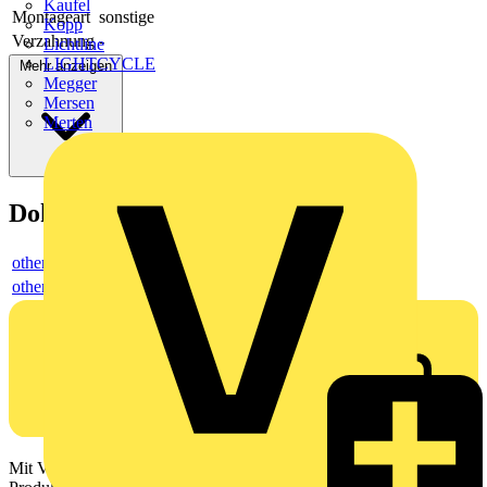
Kaufel
Montageart
sonstige
Kopp
Verzahnung
-
Lichtline
LIGHTCYCLE
Mehr anzeigen
Megger
Mersen
Merten
Dokumente
others
others
Mit Voltimum erhalten Elektrofachkräfte Zugang zu Branchennews,