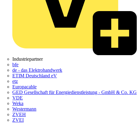
Industriepartner
bfe
de - das Elektrohandwerk
ETIM Deutschland eV
etz
Europacable
GED Gesellschaft für Energiedienstleistung - GmbH & Co. KG
VDE
Weka
Westermann
ZVEH
ZVEI