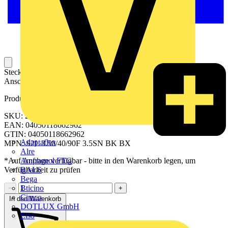
Steckbarer Leiterplatten-Anschluss mit innovatiever
Anschlusstechnologie für eine sichere und intuitive Handhabung.
Produktkennzeichen
SKU: 2559470000
EAN: 04050118662962
GTIN: 04050118662962
Adaptaflex
MPN: S2L 3.50/40/90F 3.5SN BK BX
Alre
Amphenol FTG
*Auf Anfrage verfügbar - bitte in den Warenkorb legen, um
BALS
Verfügbarkeit zu prüfen
Bega
Bticino
−
+
Cimco
In den Warenkorb
DOTLUX GmbH
Elso