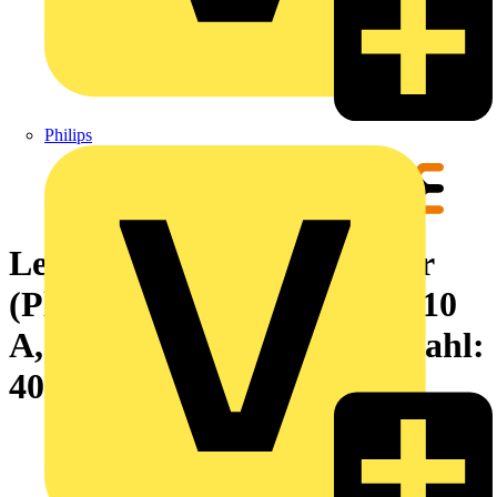
Philips
Leiterplattensteckverbinder
(Platinenanschluss), 125 V, 10
A, Raster in mm: 3.50, Polzahl:
40, THT-Lötanschluss, Box