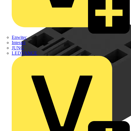
Enwitec
Interact
JUNG
LEDVANCE