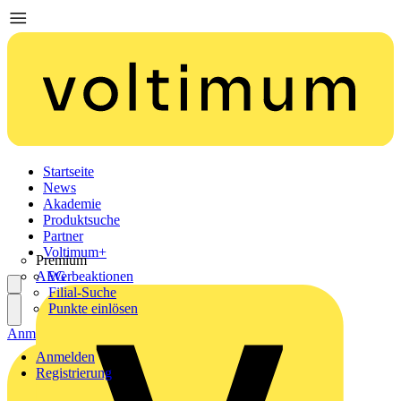
Startseite
News
Akademie
Produktsuche
Partner
Voltimum+
Premium
AEG
Werbeaktionen
Filial-Suche
Punkte einlösen
Anmelden
Registrierung
Anmelden
Registrierung