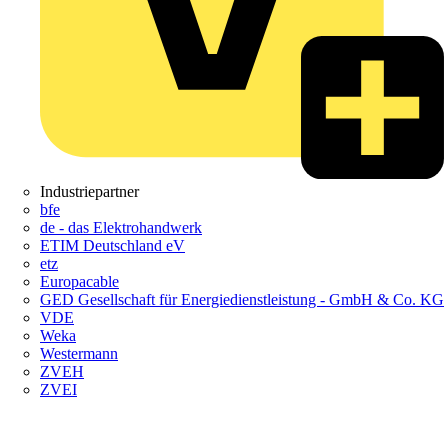
Industriepartner
bfe
de - das Elektrohandwerk
ETIM Deutschland eV
etz
Europacable
GED Gesellschaft für Energiedienstleistung - GmbH & Co. KG
VDE
Weka
Westermann
ZVEH
ZVEI