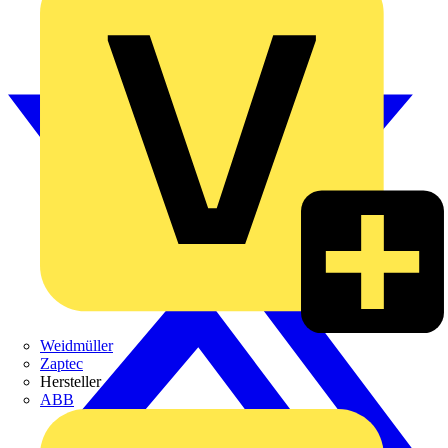
Weidmüller
Zaptec
Hersteller
ABB