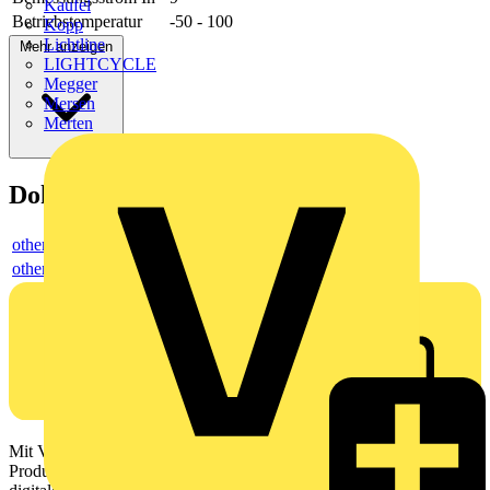
Kaufel
Betriebstemperatur
-50 - 100
Kopp
Lichtline
Mehr anzeigen
LIGHTCYCLE
Megger
Mersen
Merten
Dokumente
others
others
Mit Voltimum erhalten Elektrofachkräfte Zugang zu Branchennews,
Produktinformationen, Schulungen und Tools – alles auf einer